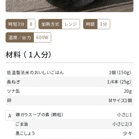
時短3分
8
加熱方式
レンジ
時間
3分
温度／出力
600W
材料 （ 1人分）
低温製法米のおいしいごはん
1個（150g）
長ねぎ
1/4本（25g）
ツナ缶
20g
卵
Mサイズ1個
鶏ガラスープの素（顆粒）
小さじ1
A
ごま油
小さじ2/3
黒こしょう
少々