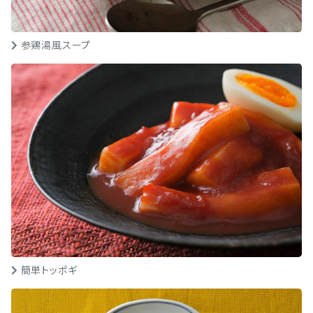
参鶏湯風スープ
簡単トッポギ