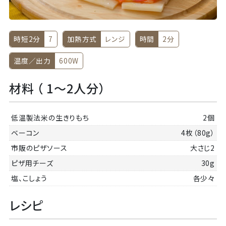
時短2分
7
加熱方式
レンジ
時間
2分
温度／出力
600W
材料 （ 1～2人分）
低温製法米の生きりもち
2個
ベーコン
4枚（80g）
市販のピザソース
大さじ2
ピザ用チーズ
30g
塩、こしょう
各少々
レシピ