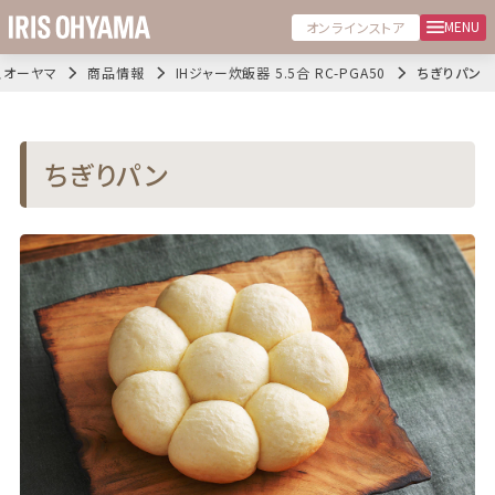
MENU
オンラインストア
スオーヤマ
商品情報
IHジャー炊飯器 5.5合 RC-PGA50
ちぎりパン
ちぎりパン