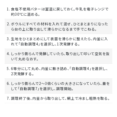
1. 食塩不使用バターは室温に戻しておく。牛乳を電子レンジで
約30℃に温める。
2. ボウルにすべての材料を入れて混ぜ、ひとまとまりになった
ら台の上に取り出して滑らかになるまで手でこねる。
3. 生地をひとまとめにして表面を滑らかに整えたら、内釜に入
れて「自動調理4」を選択し、1次発酵する。
4. しっかり膨らんで発酵していたら、取り出して叩いて空気を抜
いて丸めなおす。
5. 6等分にして丸め、内釜に敷き詰め、「自動調理4」を選択し、
2次発酵する。
6. しっかり膨らんで2～3倍くらいの大きさになっていたら、蓋を
して「自動調理7」を選択し、調理開始。
7. 調理終了後、内釜から取り出して、網上で冷まし粗熱を取る。