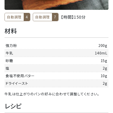
【時間】
150分
自動調理
4
自動調理
7
材料
強力粉
200g
牛乳
140mL
砂糖
15g
塩
2g
食塩不使用バター
10g
ドライイースト
2g
牛乳は仕上がりのパンの好みに合わせて調整してください。
レシピ