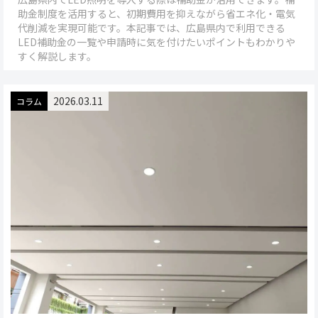
助金制度を活用すると、初期費用を抑えながら省エネ化・電気
代削減を実現可能です。本記事では、広島県内で利用できる
LED補助金の一覧や申請時に気を付けたいポイントもわかりや
すく解説します。
L
E
2026.03.11
D
コラム