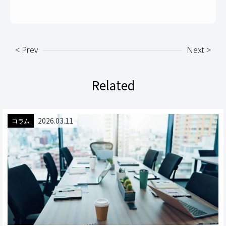
< Prev
Next >
Related
2026.03.11
コラム