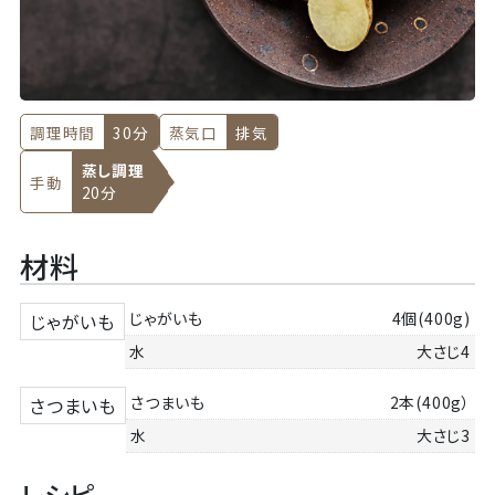
調理時間
30分
蒸気口
排気
蒸し調理
手動
20分
材料
じゃがいも
4個(400g)
じゃがいも
水
大さじ4
さつまいも
2本(400g）
さつまいも
水
大さじ3
レシピ