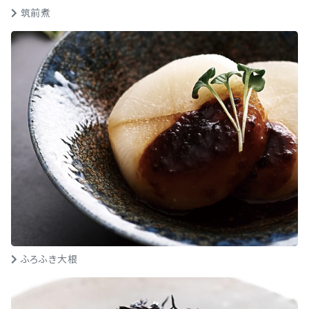
筑前煮
ふろふき大根