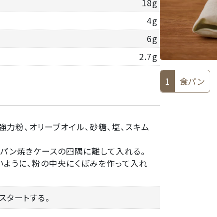
18g
4g
6g
2.7g
1
食パン
、強力粉、オリーブオイル、砂糖、塩、スキム
。
はパン焼きケースの四隅に離して入れる。
いように、粉の中央にくぼみを作って入れ
びスタートする。