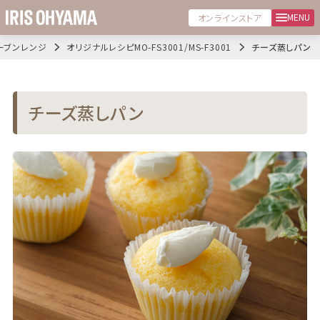
MENU
オンラインストア
ーブンレンジ
オリジナルレシピMO-FS3001/MS-F3001
チーズ蒸しパン
チーズ蒸しパン