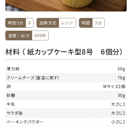
時短3分
8
加熱方式
レンジ
時間
3分
温度／出力
600W
材料 （ 紙カップケーキ型8号 6個分）
薄力粉
50g
クリームチーズ（室温に戻す）
70g
卵
Mサイズ1個
砂糖
30g
牛乳
大さじ1
サラダ油
大さじ1
ベーキングパウダー
小さじ1