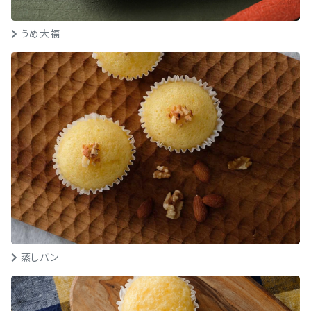
うめ大福
蒸しパン