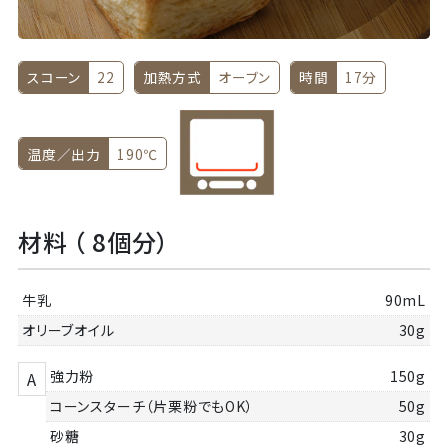
スコーン
22
加熱方式
オーブン
時間
17分
温度／出力
190℃
材料 （ 8個分）
牛乳
90mL
オリーブオイル
30g
強力粉
150g
A
コーンスターチ（片栗粉でもOK）
50g
砂糖
30g