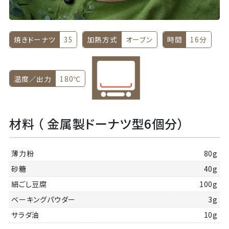
焼きドーナツ
35
加熱方式
オーブン
時間
16分
温度／出力
180℃
材料 （ 金属製ドーナツ型6個分）
薄力粉
80g
砂糖
40g
絹ごし豆腐
100g
ベーキングパウダー
3g
サラダ油
10g