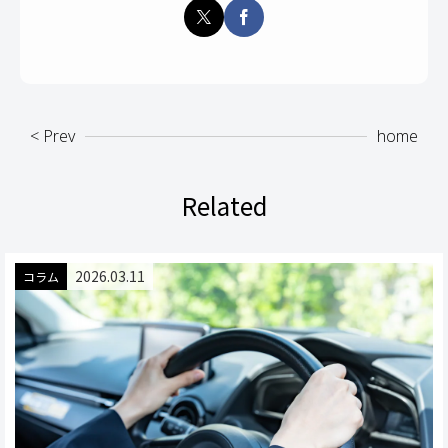
< Prev
home
Related
2026.03.11
コラム