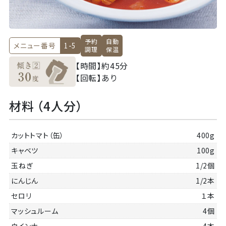
予約
自動
メニュー番号
1-5
調理
保温
【時間】
約45分
【回転】
あり
材料 （4人分）
カットトマト（缶）
400g
キャベツ
100g
玉ねぎ
1/2個
にんじん
1/2本
セロリ
１本
マッシュルーム
4個