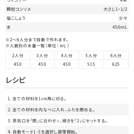
ウインナー
4本
顆粒コンソメ
大さじ1・1/2
塩こしょう
少々
水
450mL
※2～6人分まで自動で作れます。
※人数別の水量一覧（単位： mL ）
2人分
3人分
4人分
5人分
6人分
450
450
450
515
625
レシピ
1. 全ての材料を1cm角に切る。
2. 全ての材料を内なべに入れ、ふたを閉める。
3. 蒸気口を「閉」に合わせ
、傾きを「2」にセットする。
※
4. 自動モード1-5を選択し調理開始。