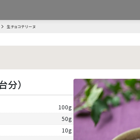
生チョコテリーヌ
1台分）
100g
50g
10g