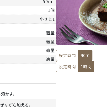
50mL
1個
小さじ1
適量
適量
適量
設定時間
90℃
適量
設定時間
1時間
ら溶かす。
混ぜながら加える。