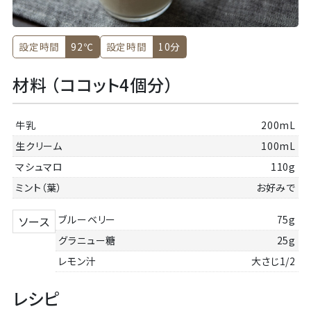
設定時間
92℃
設定時間
10分
材料 （ココット4個分）
牛乳
200mL
生クリーム
100mL
マシュマロ
110g
ミント（葉）
お好みで
ブルーベリー
75g
ソース
グラニュー糖
25g
レモン汁
大さじ1/2
レシピ