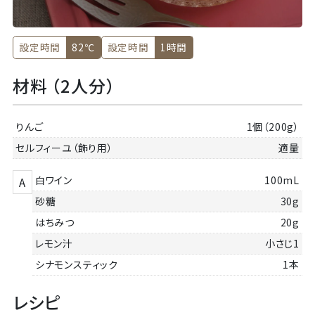
設定時間
82℃
設定時間
1時間
材料 （2人分）
りんご
1個（200g）
セルフィーユ（飾り用）
適量
白ワイン
100mL
A
砂糖
30g
はちみつ
20g
レモン汁
小さじ1
シナモンスティック
1本
レシピ