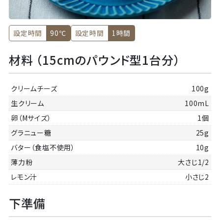
設定時間
90℃
設定時間
1時間
材料 （15cmのパウンド型1台分）
クリームチーズ
100g
生クリーム
100mL
卵（Mサイズ）
1個
グラニュー糖
25g
バター（食塩不使用）
10g
薄力粉
大さじ1/2
レモン汁
小さじ2
下準備