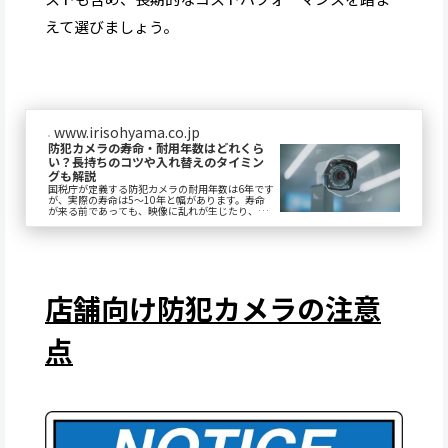
えて選びましょう。
www.irisohyama.co.jp
防犯カメラの寿命・耐用年数はどれくら
い？長持ちのコツや入れ替えのタイミン
グも解説
国税庁が定義する防犯カメラの耐用年数は6年です
が、実際の寿命は5～10年と幅があります。寿命
が来る前であっても、映像に乱れが生じたり、リ
ース期間が終了したりするタイミングで入れ替え
るの...
店舗向け防犯カメラの注意
点