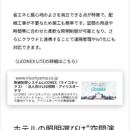
省エネと居心地のよさを両立できる点が特徴で、配
線工事が不要なため施工も簡単です。空間の用途や
時間帯に合わせた柔軟な照明制御が可能となり、さ
らにクラウドと連携することで遠隔管理やIoT化にも
対応できます。
〈LiCONEX LiTEの詳細はこちら〉
www.irisohyama.co.jp
無線制御システムLiCONEX（ライコネッ
クス）｜法人向けLED照明｜アイリスオー
ヤマ
LiCONEX（ライコネックス）はお手持ちのタブレ
ットやスマートフォン、パソコンから照明の入切
や調光ができる、アイリスオーヤマの無線制御シ
ステムです。空間の状況や用途に合わせて照明の
明...
ホテルの照明選びは“空間演