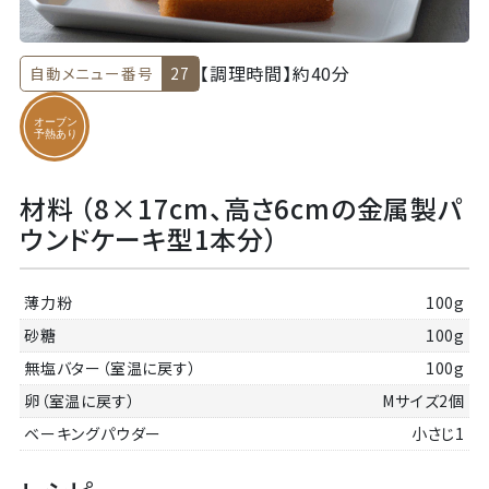
【調理時間】
約40分
自動メニュー番号
27
材料 （8×17cm、高さ6cmの金属製パ
ウンドケーキ型1本分）
薄力粉
100g
砂糖
100g
無塩バター（室温に戻す）
100g
卵（室温に戻す）
Mサイズ2個
ベーキングパウダー
小さじ1