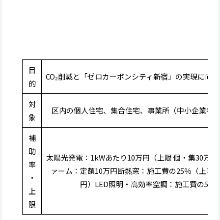
目
CO₂削減と「ゼロカーボンシティ新宿」の実現に向
的
対
区内の個人住宅、集合住宅、事業所（中小企業者
象
補
助
太陽光発電：1kWあたり10万円（上限 個・集30万
率
ァーム：定額10万円断熱窓：施工費の25％（上限10
・
円）LED照明・高効率空調：施工費の50％
上
限