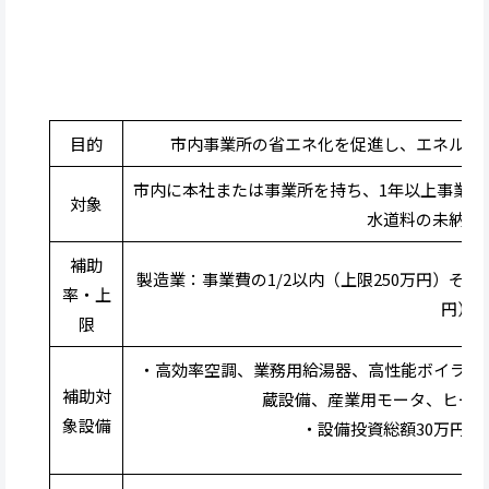
目的
市内事業所の省エネ化を促進し、エネルギ
市内に本社または事業所を持ち、1年以上事業
対象
水道料の未納が
補助
製造業：事業費の1/2以内（上限250万円）その
率・上
円）
限
・高効率空調、業務用給湯器、高性能ボイラ、
補助対
蔵設備、産業用モータ、ヒート
象設備
・設備投資総額30万円以