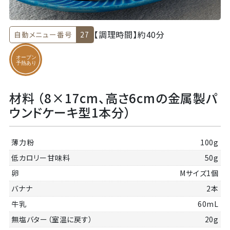
【調理時間】
約40分
自動メニュー番号
27
材料 （8×17cm、高さ6cmの金属製パ
ウンドケーキ型1本分）
薄力粉
100g
低カロリー甘味料
50g
卵
Mサイズ1個
バナナ
2本
牛乳
60mL
無塩バター（室温に戻す）
20g