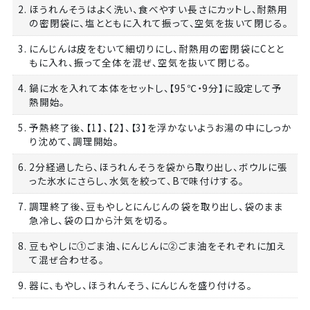
2. ほうれんそうはよく洗い、食べやすい長さにカットし、耐熱用
の密閉袋に、塩とともに入れて振って、空気を抜いて閉じる。
3. にんじんは皮をむいて細切りにし、耐熱用の密閉袋にCとと
もに入れ、振って全体を混ぜ、空気を抜いて閉じる。
4. 鍋に水を入れて本体をセットし、【95℃・9分】に設定して予
熱開始。
5. 予熱終了後、【1】、【2】、【3】を浮かないようお湯の中にしっか
り沈めて、調理開始。
6. 2分経過したら、ほうれんそうを袋から取り出し、ボウルに張
った氷水にさらし、水気を絞って、Bで味付けする。
7. 調理終了後、豆もやしとにんじんの袋を取り出し、袋のまま
急冷し、袋の口から汁気を切る。
8. 豆もやしに①ごま油、にんじんに②ごま油をそれぞれに加え
て混ぜ合わせる。
9. 器に、もやし、ほうれんそう、にんじんを盛り付ける。