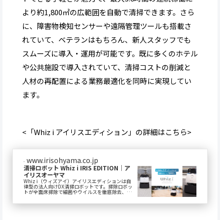
より約1,800㎡の広範囲を自動で清掃できます。さら
に、障害物検知センサーや遠隔管理ツールも搭載さ
れていて、ベテランはもちろん、新人スタッフでも
スムーズに導入・運用が可能です。既に多くのホテル
や公共施設で導入されていて、清掃コストの削減と
人材の再配置による業務最適化を同時に実現してい
ます。
<「Whiz i アイリスエディション」の詳細はこちら>
www.irisohyama.co.jp
清掃ロボット Whiz i IRIS EDITION｜ア
イリスオーヤマ
Whiz i（ウィズアイ）アイリスエディションは自
律型の法人向けDX清掃ロボットです。掃除ロボッ
トが全面床掃除で細菌やウイルスを徹底除去、確
かな性能による吸塵・吸引力で空気中の浮遊菌
も...