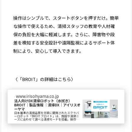
操作はシンプルで、スタートボタンを押すだけ。簡単
な操作で使えるため、清掃スタッフの教育や人材確
保の負担を大幅に軽減します。さらに、障害物や段
差を検知する安全設計や遠隔監視によるサポート体
制により、安心して導入できます。
〈「BROIT」の詳細はこちら〉
www.irisohyama.co.jp
法人向けDX清掃ロボット（水拭き）
BROIT｜製品情報 ｜清掃DX｜アイリスオ
ーヤマ
日本基準の清掃品質を念頭に開発されたスクラバ
ーロボット「BROIT ブロイト」は、施設や清掃ニ
ーズに合わせて選べる清掃モードを搭載。操作
性、メンテナンス性にも配慮した構造設計で、毎
日運...