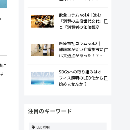
ンで学ぶ必須知識
飲食コラム vol.4｜進む
。
「消費の主役世代交代」
と「消費者の価値観変
化」
医療福祉コラム vol.2｜
離職率が低い介護施設に
は共通点があった！？働
きやすい職場づくりを実
値に
現するためには
SDGsへの取り組みはオ
は
フィス照明のLED化から
始めませんか？
注目のキーワード
LED照明