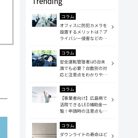
コラム
オフィスに防犯カメラを
設置するメリットは？プ
ライバシー侵害などの注
意点も解説
コラム
安全運転管理者は5台未
満でも必要？台数別の対
応と注意点をわかりやす
く解説
コラム
【事業者向け】広島県で
活用できるLED補助金一
覧！申請時の注意点も解
説
コラム
ダウンライトの寿命はど