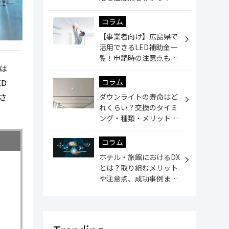
く解説
コラム
【事業者向け】広島県で
活用できるLED補助金一
覧！申請時の注意点も解
は
説
コラム
D
さ
ダウンライトの寿命はど
れくらい？交換のタイミ
ング・種類・メリットや
デメリット
コラム
ホテル・旅館におけるDX
とは？取り組むメリット
や注意点、成功事例まで
解説