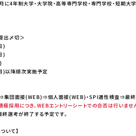
4年3月に4年制大学・大学院・高等専門学校・専門学校・短期大
ト提出〆切＞
日)
日)
)
(月)以降順次実施予定
⇒集団面接(WEB)⇒個人面接(WEB)・SPI適性検査⇒最終
積極採用につき、WEBエントリーシートでの合否は行いませ
最終選考が終了する予定です。
ついて】