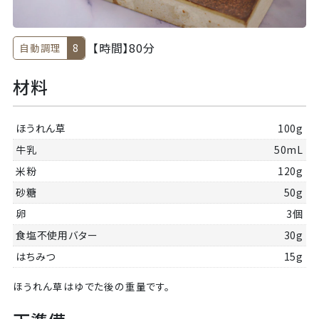
【時間】
80分
自動調理
8
材料
ほうれん草
100g
牛乳
50mL
米粉
120g
砂糖
50g
卵
3個
食塩不使用バター
30g
はちみつ
15g
ほうれん草はゆでた後の重量です。