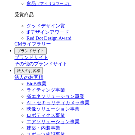
食品
（アイリスフーズ）
受賞商品
グッドデザイン賞
iFデザインアワード
Red Dot Design Award
CMライブラリー
ブランドサイト
ブランドサイト
その他のブランドサイト
法人のお客様
法人のお客様
BtoB事業
ライティング事業
省エネソリューション事業
AI・セキュリティカメラ事業
映像ソリューション事業
ロボティクス事業
エアソリューション事業
建築・内装事業
スポーツ施設事業