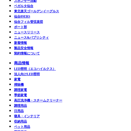
スポンサー活動
ベガルタ仙台
東北楽天ゴールデンイーグルス
仙台89ERS
仙台フィル管弦楽団
ボート部
ニュースリリース
ニュース&パブリシティ
新着情報
製品安全情報
契約情報について
商品情報
LED照明（エコハイルクス）
法人向けLED照明
家電
掃除機
調理家電
季節家電
高圧洗浄機・スチームクリーナー
調理用品
日用品
寝具・インテリア
収納用品
ペット用品