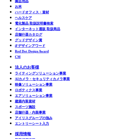
園芸用品
お米
ハードオフィス・資材
ヘルスケア
電化製品 取扱説明書検索
インターネット通販 取扱商品
店舗什器カタログ
グッドデザイン賞
iFデザインアワード
Red Dot Design Award
CM
法人のお客様
ライティングソリューション事業
AIカメラ・セキュリティカメラ事業
映像ソリューション事業
ロボティクス事業
エアソリューション事業
建築内装資材
スポーツ施設
店舗什器・内装事業
アイリスグループの強み
エントリーシート入力
採用情報