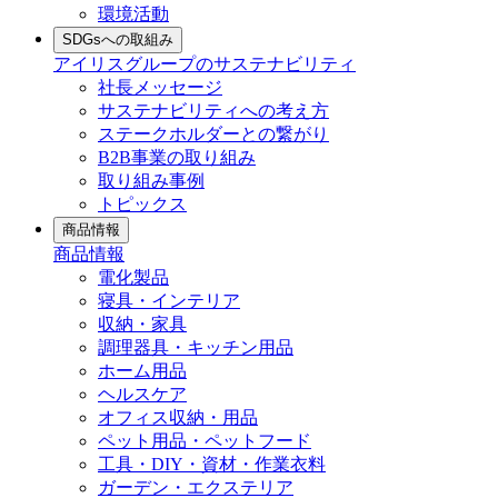
環境活動
SDGsへの取組み
アイリスグループのサステナビリティ
社長メッセージ
サステナビリティへの考え方
ステークホルダーとの繋がり
B2B事業の取り組み
取り組み事例
トピックス
商品情報
商品情報
電化製品
寝具・インテリア
収納・家具
調理器具・キッチン用品
ホーム用品
ヘルスケア
オフィス収納・用品
ペット用品・ペットフード
工具・DIY・資材・作業衣料
ガーデン・エクステリア