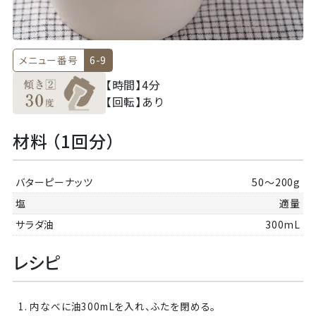
メニュー番号
6-9
【時間】
4分
【回転】
あり
材料 （1回分）
バターピーナッツ
50～200g
塩
適量
サラダ油
300mL
レシピ
1. 内なべに油300mLを入れ、ふたを閉める。