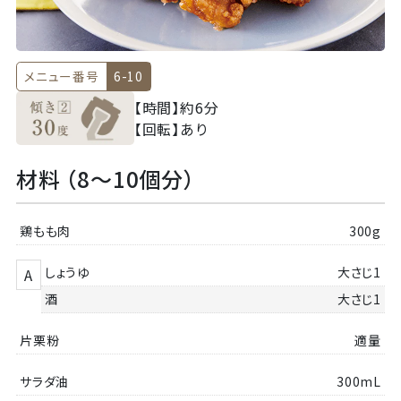
メニュー番号
6-10
【時間】
約6分
【回転】
あり
材料 （8～10個分）
鶏もも肉
300g
しょうゆ
大さじ1
A
酒
大さじ1
片栗粉
適量
サラダ油
300mL