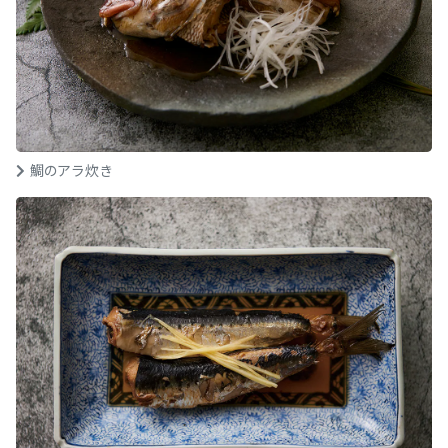
鯛のアラ炊き