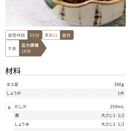
調理時間
55分
蒸気口
密封
圧力調理
手動
10分
材料
タコ足
300g
しょうが
1片
だし汁
250mL
A
酒
大さじ1･1/2
しょうゆ
大さじ1･1/2