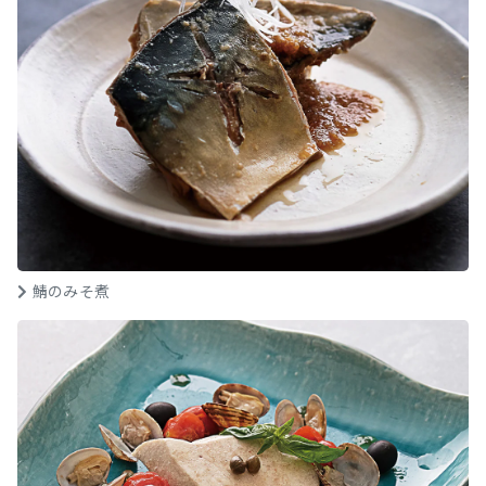
鯖のみそ煮