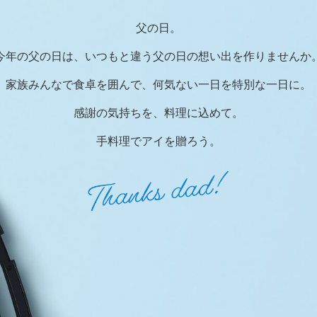
父の日。
今年の父の日は、いつもと違う
父の日の想い出を作りませんか
家族みんなで食卓を囲んで、
何気ない一日を特別な一日に。
感謝の気持ちを、料理に込めて。
手料理でアイを贈ろう。