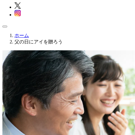
ホーム
父の日にアイを贈ろう