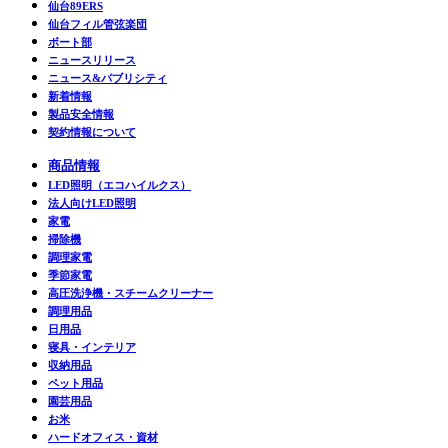
仙台89ERS
仙台フィル管弦楽団
ボート部
ニュースリリース
ニュース&パブリシティ
新着情報
製品安全情報
契約情報について
商品情報
LED照明（エコハイルクス）
法人向けLED照明
家電
掃除機
調理家電
季節家電
高圧洗浄機・スチームクリーナー
調理用品
日用品
寝具・インテリア
収納用品
ペット用品
園芸用品
お米
ハードオフィス・資材