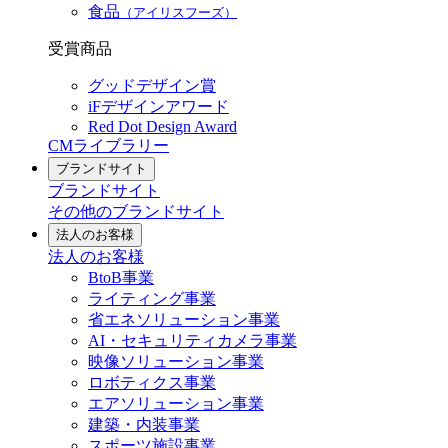
食品
（アイリスフーズ）
受賞商品
グッドデザイン賞
iFデザインアワード
Red Dot Design Award
CMライブラリー
ブランドサイト
ブランドサイト
その他のブランドサイト
法人のお客様
法人のお客様
BtoB事業
ライティング事業
省エネソリューション事業
AI・セキュリティカメラ事業
映像ソリューション事業
ロボティクス事業
エアソリューション事業
建築・内装事業
スポーツ施設事業