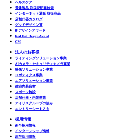
ヘルスケア
電化製品 取扱説明書検索
インターネット通販 取扱商品
店舗什器カタログ
グッドデザイン賞
iFデザインアワード
Red Dot Design Award
CM
法人のお客様
ライティングソリューション事業
AIカメラ・セキュリティカメラ事業
映像ソリューション事業
ロボティクス事業
エアソリューション事業
建築内装資材
スポーツ施設
店舗什器・内装事業
アイリスグループの強み
エントリーシート入力
採用情報
新卒採用情報
インターンシップ情報
高卒採用情報