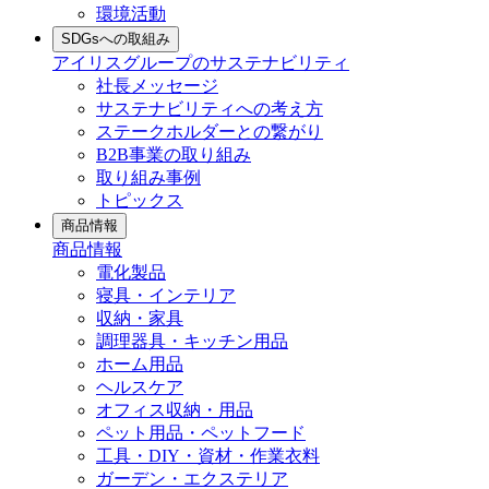
環境活動
SDGsへの取組み
アイリスグループのサステナビリティ
社長メッセージ
サステナビリティへの考え方
ステークホルダーとの繋がり
B2B事業の取り組み
取り組み事例
トピックス
商品情報
商品情報
電化製品
寝具・インテリア
収納・家具
調理器具・キッチン用品
ホーム用品
ヘルスケア
オフィス収納・用品
ペット用品・ペットフード
工具・DIY・資材・作業衣料
ガーデン・エクステリア