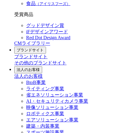
食品
（アイリスフーズ）
受賞商品
グッドデザイン賞
iFデザインアワード
Red Dot Design Award
CMライブラリー
ブランドサイト
ブランドサイト
その他のブランドサイト
法人のお客様
法人のお客様
BtoB事業
ライティング事業
省エネソリューション事業
AI・セキュリティカメラ事業
映像ソリューション事業
ロボティクス事業
エアソリューション事業
建築・内装事業
スポーツ施設事業