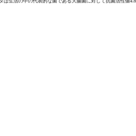
タは生活の中の代表的な菌である大腸菌に対して抗菌活性値4.8