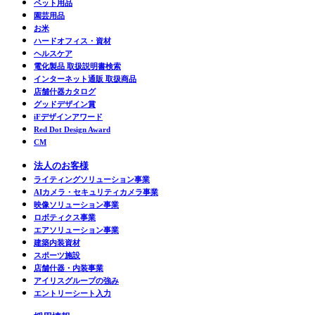
ペット用品
園芸用品
お米
ハードオフィス・資材
ヘルスケア
電化製品 取扱説明書検索
インターネット通販 取扱商品
店舗什器カタログ
グッドデザイン賞
iFデザインアワード
Red Dot Design Award
CM
法人のお客様
ライティングソリューション事業
AIカメラ・セキュリティカメラ事業
映像ソリューション事業
ロボティクス事業
エアソリューション事業
建築内装資材
スポーツ施設
店舗什器・内装事業
アイリスグループの強み
エントリーシート入力