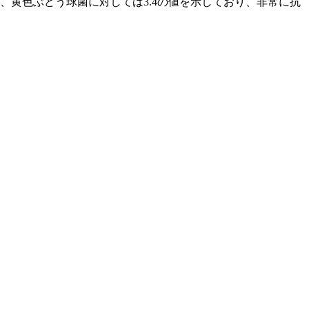
、黄色ぶどう球菌に対しては3.4の値を示しており、非常に抗