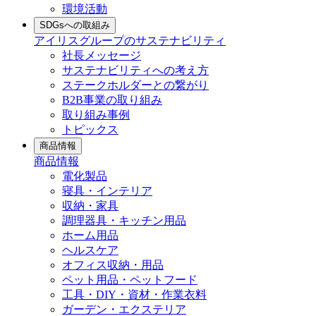
環境活動
SDGsへの取組み
アイリスグループのサステナビリティ
社長メッセージ
サステナビリティへの考え方
ステークホルダーとの繋がり
B2B事業の取り組み
取り組み事例
トピックス
商品情報
商品情報
電化製品
寝具・インテリア
収納・家具
調理器具・キッチン用品
ホーム用品
ヘルスケア
オフィス収納・用品
ペット用品・ペットフード
工具・DIY・資材・作業衣料
ガーデン・エクステリア