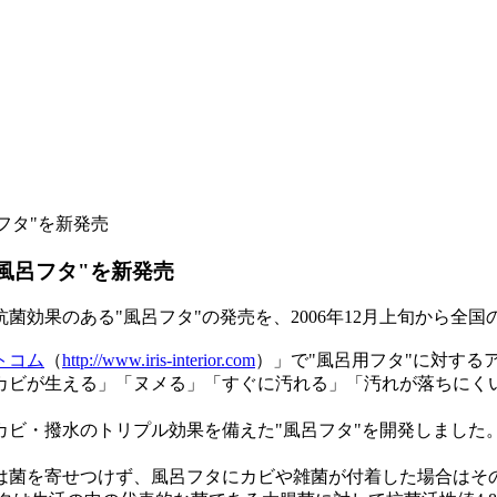
フタ"を新発売
風呂フタ"を新発売
効果のある"風呂フタ"の発売を、2006年12月上旬から全国
トコム
（
http://www.iris-interior.com
）」で"風呂用フタ"に対する
カビが生える」「ヌメる」「すぐに汚れる」「汚れが落ちにく
カビ・撥水のトリプル効果を備えた"風呂フタ"を開発しました
菌を寄せつけず、風呂フタにカビや雑菌が付着した場合はその菌