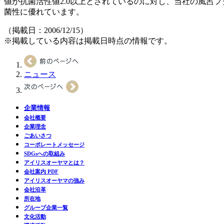
値が抗菌活性値2.0以上とされているのに対し、当社の風呂フ
菌性に優れています。
（掲載日：2006/12/15）
※掲載している内容は掲載日時点の情報です。
ニュース
企業情報
会社概要
企業理念
ごあいさつ
コーポレートメッセージ
SDGsへの取組み
アイリスオーヤマとは？
会社案内 PDF
アイリスオーヤマの強み
会社沿革
所在地
グループ企業一覧
文化活動