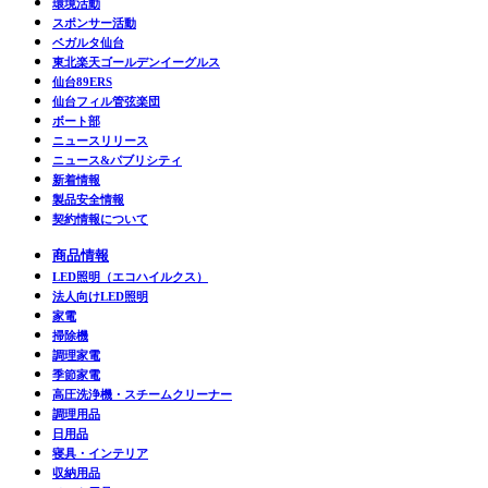
環境活動
スポンサー活動
ベガルタ仙台
東北楽天ゴールデンイーグルス
仙台89ERS
仙台フィル管弦楽団
ボート部
ニュースリリース
ニュース&パブリシティ
新着情報
製品安全情報
契約情報について
商品情報
LED照明（エコハイルクス）
法人向けLED照明
家電
掃除機
調理家電
季節家電
高圧洗浄機・スチームクリーナー
調理用品
日用品
寝具・インテリア
収納用品