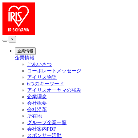
×
企業情報
企業情報
ごあいさつ
コーポレートメッセージ
アイリス物語
6つのキーワード
アイリスオーヤマの強み
企業理念
会社概要
会社沿革
所在地
グループ企業一覧
会社案内PDF
スポンサー活動