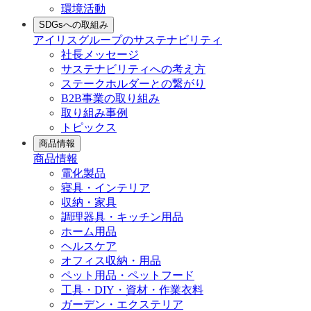
環境活動
SDGsへの取組み
アイリスグループのサステナビリティ
社長メッセージ
サステナビリティへの考え方
ステークホルダーとの繋がり
B2B事業の取り組み
取り組み事例
トピックス
商品情報
商品情報
電化製品
寝具・インテリア
収納・家具
調理器具・キッチン用品
ホーム用品
ヘルスケア
オフィス収納・用品
ペット用品・ペットフード
工具・DIY・資材・作業衣料
ガーデン・エクステリア