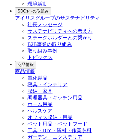
環境活動
SDGsへの取組み
アイリスグループのサステナビリティ
社長メッセージ
サステナビリティへの考え方
ステークホルダーとの繋がり
B2B事業の取り組み
取り組み事例
トピックス
商品情報
商品情報
電化製品
寝具・インテリア
収納・家具
調理器具・キッチン用品
ホーム用品
ヘルスケア
オフィス収納・用品
ペット用品・ペットフード
工具・DIY・資材・作業衣料
ガーデン・エクステリア