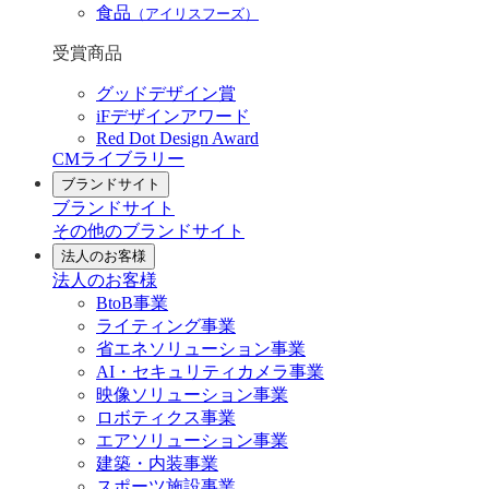
食品
（アイリスフーズ）
受賞商品
グッドデザイン賞
iFデザインアワード
Red Dot Design Award
CMライブラリー
ブランドサイト
ブランドサイト
その他のブランドサイト
法人のお客様
法人のお客様
BtoB事業
ライティング事業
省エネソリューション事業
AI・セキュリティカメラ事業
映像ソリューション事業
ロボティクス事業
エアソリューション事業
建築・内装事業
スポーツ施設事業