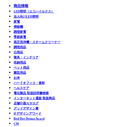
商品情報
LED照明（エコハイルクス）
法人向けLED照明
家電
掃除機
調理家電
季節家電
高圧洗浄機・スチームクリーナー
調理用品
日用品
寝具・インテリア
収納用品
ペット用品
園芸用品
お米
ハードオフィス・資材
ヘルスケア
電化製品 取扱説明書検索
インターネット通販 取扱商品
店舗什器カタログ
グッドデザイン賞
iFデザインアワード
Red Dot Design Award
CM