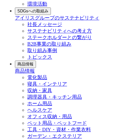
環境活動
SDGsへの取組み
アイリスグループのサステナビリティ
社長メッセージ
サステナビリティへの考え方
ステークホルダーとの繋がり
B2B事業の取り組み
取り組み事例
トピックス
商品情報
商品情報
電化製品
寝具・インテリア
収納・家具
調理器具・キッチン用品
ホーム用品
ヘルスケア
オフィス収納・用品
ペット用品・ペットフード
工具・DIY・資材・作業衣料
ガーデン・エクステリア