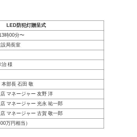
LED防犯灯贈呈式
13時00分〜
建設局長室
治 様
 本部長 石田 敬
店 マネージャー 友野 洋
店 マネージャー 光永 祐一郎
店 マネージャー 古賀 敬一郎
300万円相当）