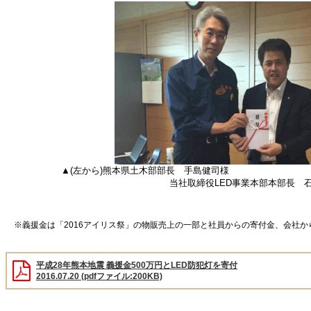
▲(左から)熊本県土木部部長 手島健司様
当社取締役LED事業本部本部長 石
※義援金は「2016アイリス祭」の物販売上の一部と社員からの寄付金、会社
平成28年熊本地震 義援金500万円とLED防犯灯を寄付
2016.07.20 (pdfファイル:200KB)