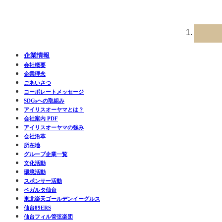
企業情報
会社概要
企業理念
ごあいさつ
コーポレートメッセージ
SDGsへの取組み
アイリスオーヤマとは？
会社案内 PDF
アイリスオーヤマの強み
会社沿革
所在地
グループ企業一覧
文化活動
環境活動
スポンサー活動
ベガルタ仙台
東北楽天ゴールデンイーグルス
仙台89ERS
仙台フィル管弦楽団