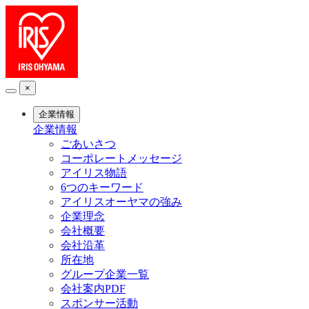
×
企業情報
企業情報
ごあいさつ
コーポレートメッセージ
アイリス物語
6つのキーワード
アイリスオーヤマの強み
企業理念
会社概要
会社沿革
所在地
グループ企業一覧
会社案内PDF
スポンサー活動