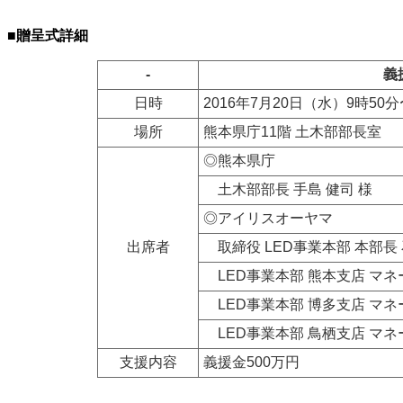
■贈呈式詳細
-
義
日時
2016年7月20日（水）9時50分
場所
熊本県庁11階 土木部部長室
◎熊本県庁
土木部部長 手島 健司 様
◎アイリスオーヤマ
出席者
取締役 LED事業本部 本部長 
LED事業本部 熊本支店 マネ
LED事業本部 博多支店 マネ
LED事業本部 鳥栖支店 マネ
支援内容
義援金500万円