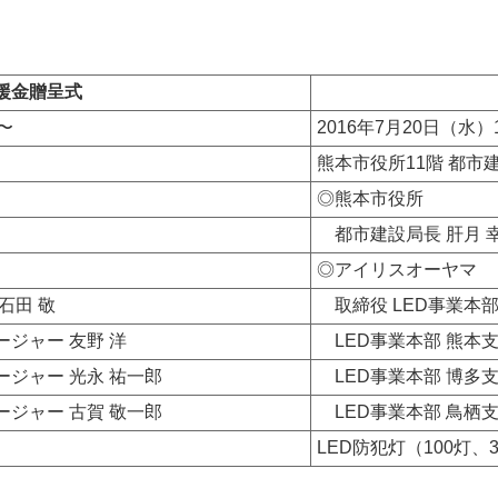
援金贈呈式
〜
2016年7月20日（水）
熊本市役所11階 都市
◎熊本市役所
都市建設局長 肝月 幸
◎アイリスオーヤマ
石田 敬
取締役 LED事業本部
ージャー 友野 洋
LED事業本部 熊本支
ージャー 光永 祐一郎
LED事業本部 博多支
ージャー 古賀 敬一郎
LED事業本部 鳥栖支
LED防犯灯（100灯、