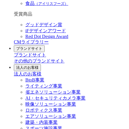
食品
（アイリスフーズ）
受賞商品
グッドデザイン賞
iFデザインアワード
Red Dot Design Award
CMライブラリー
ブランドサイト
ブランドサイト
その他のブランドサイト
法人のお客様
法人のお客様
BtoB事業
ライティング事業
省エネソリューション事業
AI・セキュリティカメラ事業
映像ソリューション事業
ロボティクス事業
エアソリューション事業
建築・内装事業
スポーツ施設事業