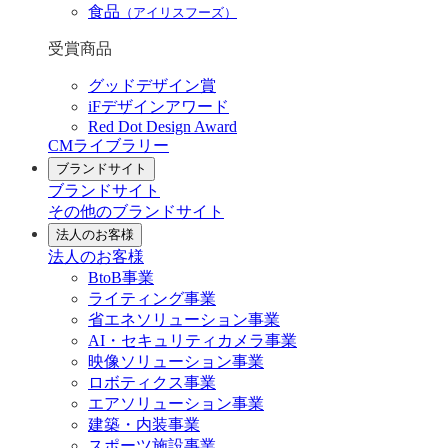
食品
（アイリスフーズ）
受賞商品
グッドデザイン賞
iFデザインアワード
Red Dot Design Award
CMライブラリー
ブランドサイト
ブランドサイト
その他のブランドサイト
法人のお客様
法人のお客様
BtoB事業
ライティング事業
省エネソリューション事業
AI・セキュリティカメラ事業
映像ソリューション事業
ロボティクス事業
エアソリューション事業
建築・内装事業
スポーツ施設事業