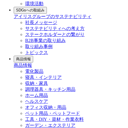
環境活動
SDGsへの取組み
アイリスグループのサステナビリティ
社長メッセージ
サステナビリティへの考え方
ステークホルダーとの繋がり
B2B事業の取り組み
取り組み事例
トピックス
商品情報
商品情報
電化製品
寝具・インテリア
収納・家具
調理器具・キッチン用品
ホーム用品
ヘルスケア
オフィス収納・用品
ペット用品・ペットフード
工具・DIY・資材・作業衣料
ガーデン・エクステリア