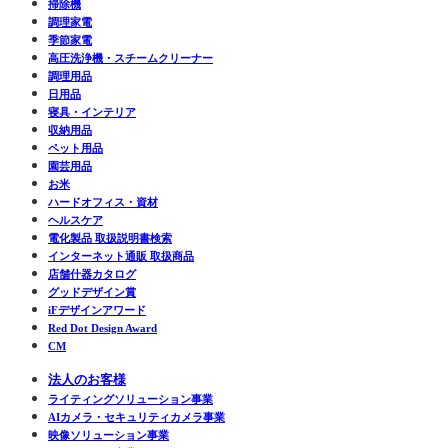
掃除機
調理家電
季節家電
高圧洗浄機・スチームクリーナー
調理用品
日用品
寝具・インテリア
収納用品
ペット用品
園芸用品
お米
ハードオフィス・資材
ヘルスケア
電化製品 取扱説明書検索
インターネット通販 取扱商品
店舗什器カタログ
グッドデザイン賞
iFデザインアワード
Red Dot Design Award
CM
法人のお客様
ライティングソリューション事業
AIカメラ・セキュリティカメラ事業
映像ソリューション事業