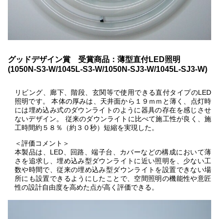
グッドデザイン賞 受賞商品：薄型直付LED照明
(1050N-S3-W/1045L-S3-W/1050N-SJ3-W/1045L-SJ3-W)
リビング、廊下、階段、玄関等で使用できる直付タイプのLED
照明です。 本体の厚みは、天井面から１９ｍｍと薄く、点灯時
には埋め込み式のダウンライトのように器具の存在を感じさせ
ないデザイン。 従来のダウンライトに比べて施工性が良く、施
工時間約５８％（約３０秒）短縮を実現した。
＜評価コメント＞
本製品は、LED、回路、端子台、カバーなどの構成において薄
さを追求し、埋め込み型ダウンライトに近い照明を、少ない工
数や時間で、従来の埋め込み型ダウンライトを設置できない場
所にも設置できるようにしたことで、空間照明の機能性や意匠
性の設計自由度を高めた点が高く評価できる。