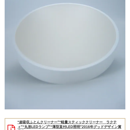
“超吸収ふとんクリーナー”“軽量スティッククリーナー ラクテ
ィ”“丸形LEDランプ”“薄型直付LED照明”2016年グッドデザイン賞