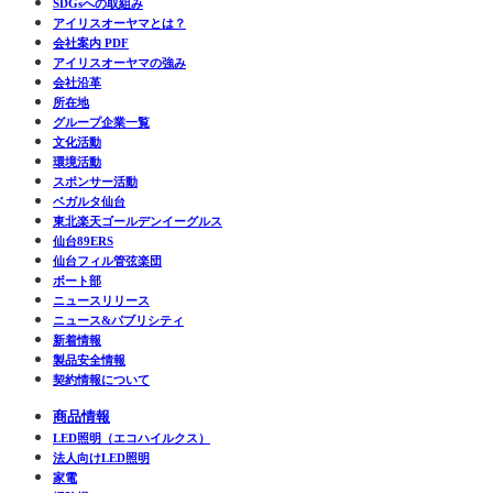
SDGsへの取組み
アイリスオーヤマとは？
会社案内 PDF
アイリスオーヤマの強み
会社沿革
所在地
グループ企業一覧
文化活動
環境活動
スポンサー活動
ベガルタ仙台
東北楽天ゴールデンイーグルス
仙台89ERS
仙台フィル管弦楽団
ボート部
ニュースリリース
ニュース&パブリシティ
新着情報
製品安全情報
契約情報について
商品情報
LED照明（エコハイルクス）
法人向けLED照明
家電