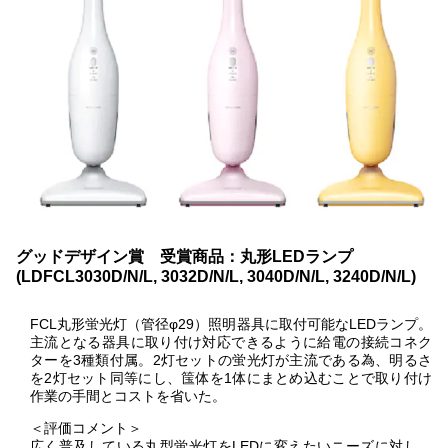
グッドデザイン賞 受賞商品：丸形LEDランプ
(LDFCL3030D/N/L, 3032D/N/L, 3040D/N/L, 3240D/N/L)
FCL丸形蛍光灯（管径φ29）照明器具に取付可能なLEDランプ。
主流となる器具に取り付け対応できるように給電の接続コネク
ターを3種類付属。2灯セットの蛍光灯が主流である為、明るさ
を2灯セット同等にし、筺体を1体にまとめ込むことで取り付け
作業の手間とコストを省いた。
＜評価コメント＞
広く普及している丸型蛍光灯をLEDに変えたいニーズに対し、