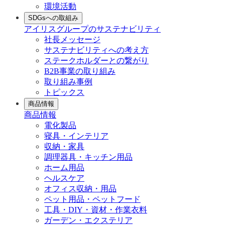
環境活動
SDGsへの取組み
アイリスグループのサステナビリティ
社長メッセージ
サステナビリティへの考え方
ステークホルダーとの繋がり
B2B事業の取り組み
取り組み事例
トピックス
商品情報
商品情報
電化製品
寝具・インテリア
収納・家具
調理器具・キッチン用品
ホーム用品
ヘルスケア
オフィス収納・用品
ペット用品・ペットフード
工具・DIY・資材・作業衣料
ガーデン・エクステリア