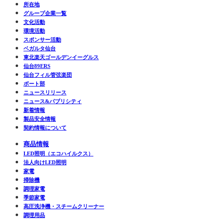
所在地
グループ企業一覧
文化活動
環境活動
スポンサー活動
ベガルタ仙台
東北楽天ゴールデンイーグルス
仙台89ERS
仙台フィル管弦楽団
ボート部
ニュースリリース
ニュース&パブリシティ
新着情報
製品安全情報
契約情報について
商品情報
LED照明（エコハイルクス）
法人向けLED照明
家電
掃除機
調理家電
季節家電
高圧洗浄機・スチームクリーナー
調理用品