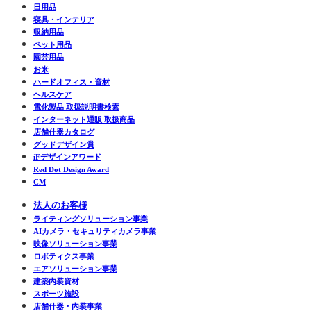
日用品
寝具・インテリア
収納用品
ペット用品
園芸用品
お米
ハードオフィス・資材
ヘルスケア
電化製品 取扱説明書検索
インターネット通販 取扱商品
店舗什器カタログ
グッドデザイン賞
iFデザインアワード
Red Dot Design Award
CM
法人のお客様
ライティングソリューション事業
AIカメラ・セキュリティカメラ事業
映像ソリューション事業
ロボティクス事業
エアソリューション事業
建築内装資材
スポーツ施設
店舗什器・内装事業