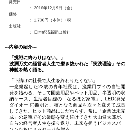
発売日
： 2016年12月9日（金）
価格
： 1,700円（本体）+税
出版社
： 日本経済新聞出版社
---内容の紹介---
「挑戦に終わりはない。」
波瀾万丈の経営者人生で磨き抜かれた「実践理論」その
神髄を熱く語る。
「下請けの社長で人生を終わりたくない」
一念発起した22歳の青年社長は、漁業用ブイの自社開
発を始める。そして園芸用品やペット用品、半透明の収
納ケース、生活者目線の「なるほど家電」、LED(発光
ダイオード)照明と、核となる商品を次々と変えて成長
してきた。ヒット商品にこだわらず、常に「企業は未完
成」の意識でその業態を変え続けてきた大山健太郎が、
自らの経営者人生を振り返り、未来を担うビジネスパー
ソンたちにメッセージを贈る。