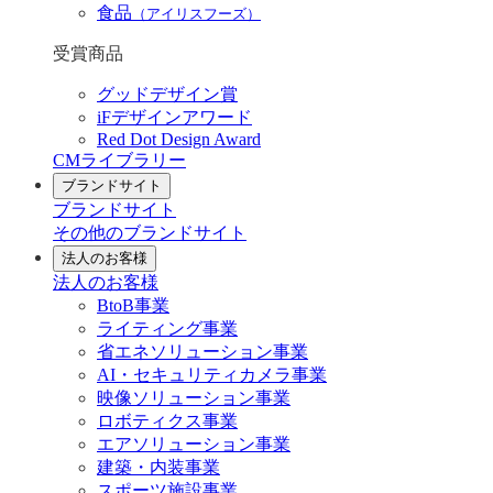
食品
（アイリスフーズ）
受賞商品
グッドデザイン賞
iFデザインアワード
Red Dot Design Award
CMライブラリー
ブランドサイト
ブランドサイト
その他のブランドサイト
法人のお客様
法人のお客様
BtoB事業
ライティング事業
省エネソリューション事業
AI・セキュリティカメラ事業
映像ソリューション事業
ロボティクス事業
エアソリューション事業
建築・内装事業
スポーツ施設事業