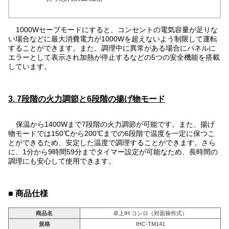
1000Wセーブモードにすると、コンセントの電気容量が足りな
い場合などに最大消費電力が1000Wを超えないよう制限して運転
することができます。また、調理中に異常がある場合にパネルに
エラーとして表示され加熱が停止するなどの5つの安全機能を搭載
しています。
3. 7段階の火力調節と6段階の揚げ物モード
保温から1400Wまで7段階の火力調節が可能です。また、揚げ
物モードでは150℃から200℃までの6段階で温度を一定に保つこ
とができるため、安定した温度で調理することができます。さら
に、1分から9時間59分までタイマー設定が可能なため、長時間の
調理にも安心して使用できます。
■ 商品仕様
商品名
卓上IH コンロ（対面操作式）
規格
IHC-TM141