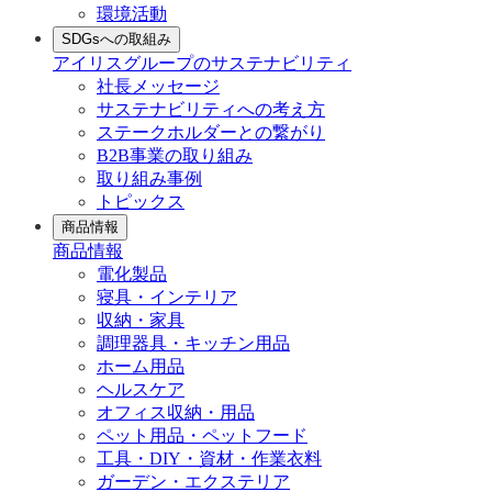
環境活動
SDGsへの取組み
アイリスグループのサステナビリティ
社長メッセージ
サステナビリティへの考え方
ステークホルダーとの繋がり
B2B事業の取り組み
取り組み事例
トピックス
商品情報
商品情報
電化製品
寝具・インテリア
収納・家具
調理器具・キッチン用品
ホーム用品
ヘルスケア
オフィス収納・用品
ペット用品・ペットフード
工具・DIY・資材・作業衣料
ガーデン・エクステリア