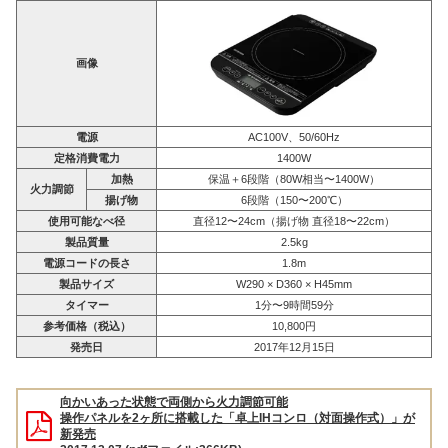
画像
電源
AC100V、50/60Hz
定格消費電力
1400W
加熱
保温＋6段階（80W相当〜1400W）
火力調節
揚げ物
6段階（150〜200℃）
使用可能なべ径
直径12〜24cm（揚げ物 直径18〜22cm）
製品質量
2.5kg
電源コードの長さ
1.8m
製品サイズ
W290 × D360 × H45mm
タイマー
1分〜9時間59分
参考価格（税込）
10,800円
発売日
2017年12月15日
向かいあった状態で両側から火力調節可能
操作パネルを2ヶ所に搭載した「卓上IHコンロ（対面操作式）」が
新発売