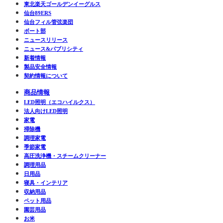
東北楽天ゴールデンイーグルス
仙台89ERS
仙台フィル管弦楽団
ボート部
ニュースリリース
ニュース&パブリシティ
新着情報
製品安全情報
契約情報について
商品情報
LED照明（エコハイルクス）
法人向けLED照明
家電
掃除機
調理家電
季節家電
高圧洗浄機・スチームクリーナー
調理用品
日用品
寝具・インテリア
収納用品
ペット用品
園芸用品
お米