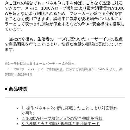
きこぼれの場合でも、パネル側に手を伸ばすことなく迅速に対応
できます。さらに、1000Wセーブ機能により最大消費電力が1000
Wを超えないよう制限されるため、ブレーカーが落ちる心配をす
ることなく使用できます。調理中に異常がある場合にパネルにエ
ラーとして表示され加熱が停止するなどの5つの安全機能を搭載し
ています。
当社は今後も、生活者のニーズに基づいたユーザーインの視点
で商品開発を行うことにより、快適な生活の実現に貢献していき
ます。
※1 一般社団法人日本ホームパーティー協会調べ。
〜「2017ホームパーティーの開催頻度」に関する実態調査〜（n=650）より。調
査期間：2017年5月
■ 商品特長
1. 操作パネルを2ヶ所に搭載したことにより対面操作
が可能
2. 1000Wセーブ機能と5つの安全機能を搭載
3. 7段階の火力調節と6段階の揚げ物モード