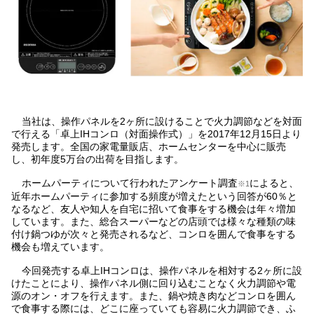
当社は、操作パネルを2ヶ所に設けることで火力調節などを対面
で行える「卓上IHコンロ（対面操作式）」を2017年12月15日より
発売します。全国の家電量販店、ホームセンターを中心に販売
し、初年度5万台の出荷を目指します。
ホームパーティについて行われたアンケート調査
によると、
※1
近年ホームパーティに参加する頻度が増えたという回答が60％と
なるなど、友人や知人を自宅に招いて食事をする機会は年々増加
しています。また、総合スーパーなどの店頭では様々な種類の味
付け鍋つゆが次々と発売されるなど、コンロを囲んで食事をする
機会も増えています。
今回発売する卓上IHコンロは、操作パネルを相対する2ヶ所に設
けたことにより、操作パネル側に回り込むことなく火力調節や電
源のオン・オフを行えます。また、鍋や焼き肉などコンロを囲ん
で食事する際には、どこに座っていても容易に火力調節でき、ふ