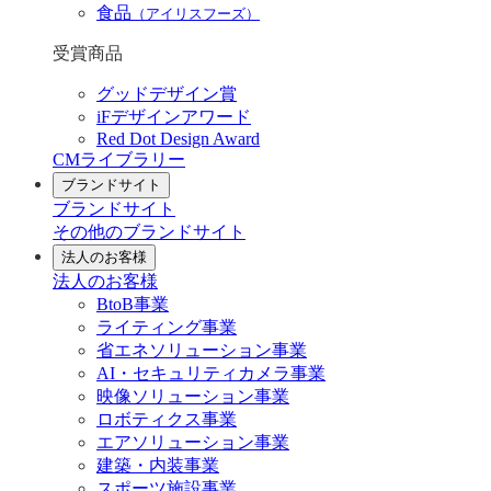
食品
（アイリスフーズ）
受賞商品
グッドデザイン賞
iFデザインアワード
Red Dot Design Award
CMライブラリー
ブランドサイト
ブランドサイト
その他のブランドサイト
法人のお客様
法人のお客様
BtoB事業
ライティング事業
省エネソリューション事業
AI・セキュリティカメラ事業
映像ソリューション事業
ロボティクス事業
エアソリューション事業
建築・内装事業
スポーツ施設事業