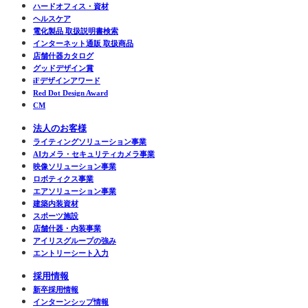
ハードオフィス・資材
ヘルスケア
電化製品 取扱説明書検索
インターネット通販 取扱商品
店舗什器カタログ
グッドデザイン賞
iFデザインアワード
Red Dot Design Award
CM
法人のお客様
ライティングソリューション事業
AIカメラ・セキュリティカメラ事業
映像ソリューション事業
ロボティクス事業
エアソリューション事業
建築内装資材
スポーツ施設
店舗什器・内装事業
アイリスグループの強み
エントリーシート入力
採用情報
新卒採用情報
インターンシップ情報