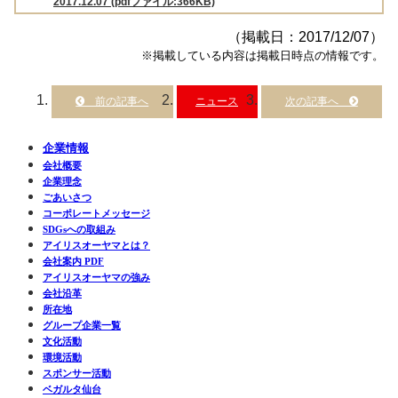
2017.12.07 (pdfファイル:366KB)
（掲載日：2017/12/07）
※掲載している内容は掲載日時点の情報です。
ニュース
企業情報
会社概要
企業理念
ごあいさつ
コーポレートメッセージ
SDGsへの取組み
アイリスオーヤマとは？
会社案内 PDF
アイリスオーヤマの強み
会社沿革
所在地
グループ企業一覧
文化活動
環境活動
スポンサー活動
ベガルタ仙台