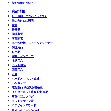
契約情報について
商品情報
LED照明（エコハイルクス）
法人向けLED照明
家電
掃除機
調理家電
季節家電
高圧洗浄機・スチームクリーナー
調理用品
日用品
寝具・インテリア
収納用品
ペット用品
園芸用品
お米
ハードオフィス・資材
ヘルスケア
電化製品 取扱説明書検索
インターネット通販 取扱商品
店舗什器カタログ
グッドデザイン賞
iFデザインアワード
Red Dot Design Award