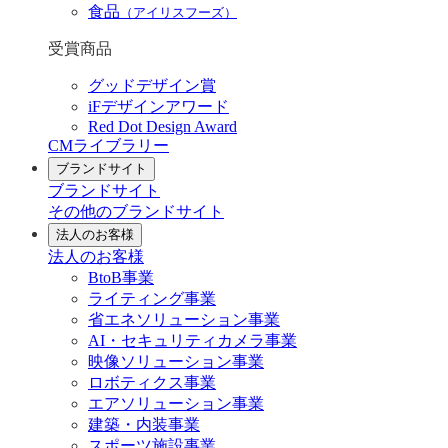
食品
（アイリスフーズ）
受賞商品
グッドデザイン賞
iFデザインアワード
Red Dot Design Award
CMライブラリー
ブランドサイト
ブランドサイト
その他のブランドサイト
法人のお客様
法人のお客様
BtoB事業
ライティング事業
省エネソリューション事業
AI・セキュリティカメラ事業
映像ソリューション事業
ロボティクス事業
エアソリューション事業
建築・内装事業
スポーツ施設事業