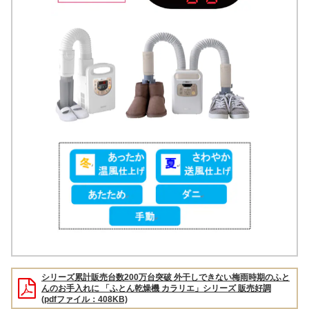
シリーズ累計販売台数200万台突破 外干しできない梅雨時期のふと
んのお手入れに 「ふとん乾燥機 カラリエ」シリーズ 販売好調
(pdfファイル：408KB)