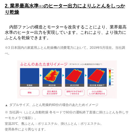
2. 業界最高水準
のヒーター出力によりふとんをしっか
※3
り乾燥
内部ファンの構造とモーターを改良することにより、業界最高
水準のヒーター出力を実現しています。これにより、より強力に
ふとんを乾燥できます。
※3 日本国内の家庭用ふとん乾燥機の消費電力において。2019年5月現在。当社調
べ。
ダブルサイズ、ふとん乾燥約60分の場合のあたためイメージ
※ 当社調べ（ふとん自動乾燥 冬モードで60分の運転終了直後に掛けふとんを外しサ
ーモカメラで撮影）。
室温20℃、敷ふとん：ポリエステル、掛けふとん：ポリエステル。
使用条件により異なります。