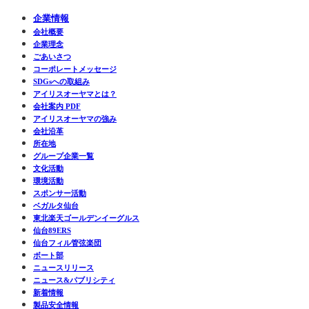
企業情報
会社概要
企業理念
ごあいさつ
コーポレートメッセージ
SDGsへの取組み
アイリスオーヤマとは？
会社案内 PDF
アイリスオーヤマの強み
会社沿革
所在地
グループ企業一覧
文化活動
環境活動
スポンサー活動
ベガルタ仙台
東北楽天ゴールデンイーグルス
仙台89ERS
仙台フィル管弦楽団
ボート部
ニュースリリース
ニュース&パブリシティ
新着情報
製品安全情報