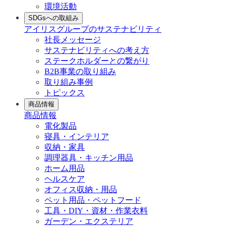
環境活動
SDGsへの取組み
アイリスグループのサステナビリティ
社長メッセージ
サステナビリティへの考え方
ステークホルダーとの繋がり
B2B事業の取り組み
取り組み事例
トピックス
商品情報
商品情報
電化製品
寝具・インテリア
収納・家具
調理器具・キッチン用品
ホーム用品
ヘルスケア
オフィス収納・用品
ペット用品・ペットフード
工具・DIY・資材・作業衣料
ガーデン・エクステリア