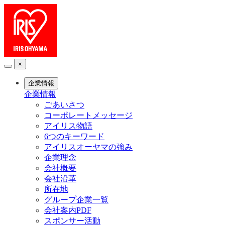
×
企業情報
企業情報
ごあいさつ
コーポレートメッセージ
アイリス物語
6つのキーワード
アイリスオーヤマの強み
企業理念
会社概要
会社沿革
所在地
グループ企業一覧
会社案内PDF
スポンサー活動