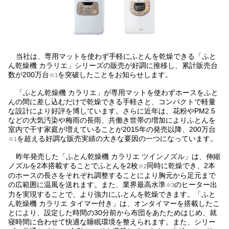
当社は、専用マットを使わず手軽にふとんを乾燥できる「ふと
ん乾燥機 カラリエ」シリーズの販売が好調に推移し、累計販売台
数が200万台
を突破したことをお知らせします。
※1
「ふとん乾燥機 カラリエ」が専用マットを使わずホースをふと
んの間に差し込むだけで乾燥できる手軽さと、コンパクトで軽量
な設計により好評を博しています。さらに近年は、花粉やPM2.5
などの大気汚染や梅雨の長雨、共働き世帯の増加によりふとんを
室内で干す家庭が増えていることが2015年の発売以降、200万台
を超える好調な販売実績の大きな要因の一つになっています。
※1
昨年発売した「ふとん乾燥機 カラリエ ツインノズル」は、伸縮
ノズルを2本搭載することでふとんを2枚
同時に乾燥でき、2本
※2
のホースの長さをそれぞれ調整することにより胸元から足元まで
の広範囲に温風を送れます。また、業界最高水準
のヒーター出
※3
力を実現することで、より強力にふとんを乾燥できます。「ふと
ん乾燥機 カラリエ タイマー付き」は、オンタイマーを搭載したこ
とにより、設定した時間の30分前から布団をあたためはじめ、就
寝時間に合わせて快適な睡眠環境を整えられます。また、シリー