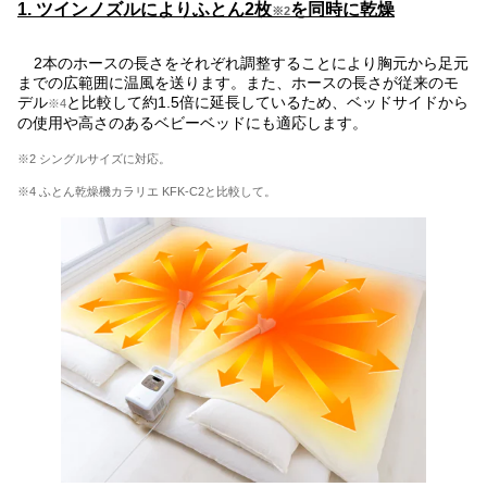
1. ツインノズルによりふとん2枚
を同時に乾燥
※2
2本のホースの長さをそれぞれ調整することにより胸元から足元
までの広範囲に温風を送ります。また、ホースの長さが従来のモ
デル
と比較して約1.5倍に延長しているため、ベッドサイドから
※4
の使用や高さのあるベビーベッドにも適応します。
※2 シングルサイズに対応。
※4 ふとん乾燥機カラリエ KFK-C2と比較して。