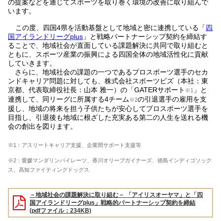
の提案などを通じてスポーツを取り巻く環境の改善に取り組んで
います。
この度、四国4県を活動基盤として地域と密に連携している「
四
国アイランドリーグplus
」と戦略パートナーシップ契約を締結す
ることで、地域社会が直面している課題解決に共同で取り組むと
ともに、スポーツ産業の振興による四国全体の地域活性化に貢献
していきます。
さらに、地域社会の課題の一つであるプロスポーツ選手のセカ
ンドキャリア問題に対しても、株式会社スポーツビズ（本社：東
京都、代表取締役社長：山本 雅一）の「GATERサポート
」と
※1
連携して、同リーグに所属する4チーム
の引退選手の雇用を支
※2
援し、地域の将来を担う子供たちが安心してプロスポーツ選手を
目指し、引退後も地域に根ざした充実ある第二の人生を送れる機
会の創出を図ります。
※1：アスリートキャリア支援、企業間サポート支援等
※2：愛媛マンダリンパイレーツ、香川オリーブガイナーズ、徳島インディゴソック
ス、高知ファイティングドッグス
－地域社会の課題解決に取り組む－ 「アイリスオーヤマ」と「四
国アイランドリーグplus」戦略的パートナーシップ契約を締結
(pdfファイル：234KB)