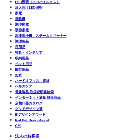
LED照明（エコハイルクス）
法人向けLED照明
家電
掃除機
調理家電
季節家電
高圧洗浄機・スチームクリーナー
調理用品
日用品
寝具・インテリア
収納用品
ペット用品
園芸用品
お米
ハードオフィス・資材
ヘルスケア
電化製品 取扱説明書検索
インターネット通販 取扱商品
店舗什器カタログ
グッドデザイン賞
iFデザインアワード
Red Dot Design Award
CM
法人のお客様