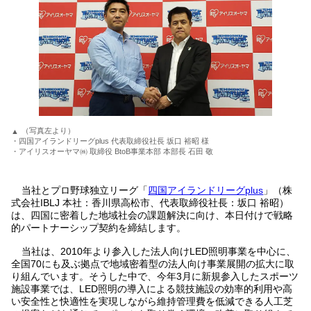
（写真左より）
・四国アイランドリーグplus 代表取締役社長 坂口 裕昭 様
・アイリスオーヤマ㈱ 取締役 BtoB事業本部 本部長 石田 敬
当社とプロ野球独立リーグ「
四国アイランドリーグplus
」（株
式会社IBLJ 本社：香川県高松市、代表取締役社長：坂口 裕昭）
は、四国に密着した地域社会の課題解決に向け、本日付けで戦略
的パートナーシップ契約を締結します。
当社は、2010年より参入した法人向けLED照明事業を中心に、
全国70にも及ぶ拠点で地域密着型の法人向け事業展開の拡大に取
り組んでいます。そうした中で、今年3月に新規参入したスポーツ
施設事業では、LED照明の導入による競技施設の効率的利用や高
い安全性と快適性を実現しながら維持管理費を低減できる人工芝