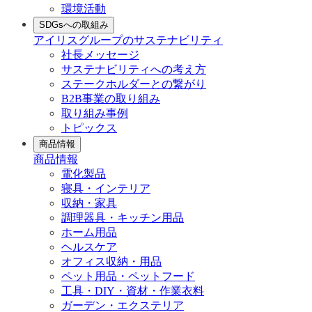
環境活動
SDGsへの取組み
アイリスグループのサステナビリティ
社長メッセージ
サステナビリティへの考え方
ステークホルダーとの繋がり
B2B事業の取り組み
取り組み事例
トピックス
商品情報
商品情報
電化製品
寝具・インテリア
収納・家具
調理器具・キッチン用品
ホーム用品
ヘルスケア
オフィス収納・用品
ペット用品・ペットフード
工具・DIY・資材・作業衣料
ガーデン・エクステリア