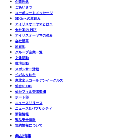
企業理念
ごあいさつ
コーポレートメッセージ
SDGsへの取組み
アイリスオーヤマとは？
会社案内 PDF
アイリスオーヤマの強み
会社沿革
所在地
グループ企業一覧
文化活動
環境活動
スポンサー活動
ベガルタ仙台
東北楽天ゴールデンイーグルス
仙台89ERS
仙台フィル管弦楽団
ボート部
ニュースリリース
ニュース&パブリシティ
新着情報
製品安全情報
契約情報について
商品情報