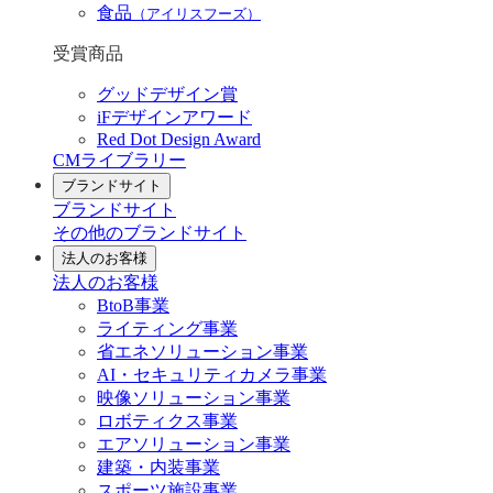
食品
（アイリスフーズ）
受賞商品
グッドデザイン賞
iFデザインアワード
Red Dot Design Award
CMライブラリー
ブランドサイト
ブランドサイト
その他のブランドサイト
法人のお客様
法人のお客様
BtoB事業
ライティング事業
省エネソリューション事業
AI・セキュリティカメラ事業
映像ソリューション事業
ロボティクス事業
エアソリューション事業
建築・内装事業
スポーツ施設事業