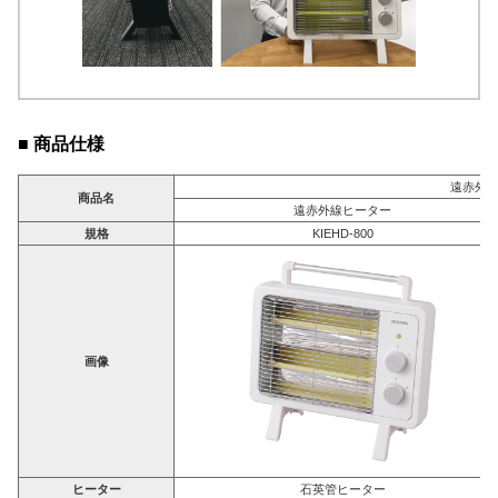
■ 商品仕様
遠赤外
商品名
遠赤外線ヒーター
規格
KIEHD-800
画像
ヒーター
石英管ヒーター