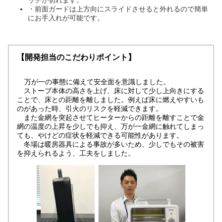
・前面ガードは上方向にスライドさせると外れるので簡単
にお手入れが可能です。
【開発担当のこだわりポイント】
万が一の事態に備えて安全面を意識しました。
ストーブ本体の高さを上げ、床に対して少し上向きにする
ことで、床との距離を離しました。例えば床に燃えやすいも
のがあった時、引火のリスクを軽減できます。
また金網を突起させてヒーターからの距離を離すことで金
網の温度の上昇を少しでも抑え、万が一金網に触れてしまっ
ても、やけどの症状を軽減できる可能性があります。
冬場は暖房器具による事故が多いため、少しでもその被害
を抑えられるよう、工夫をしました。