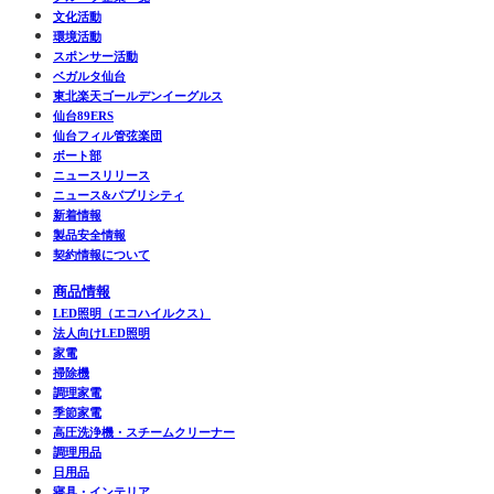
文化活動
環境活動
スポンサー活動
ベガルタ仙台
東北楽天ゴールデンイーグルス
仙台89ERS
仙台フィル管弦楽団
ボート部
ニュースリリース
ニュース&パブリシティ
新着情報
製品安全情報
契約情報について
商品情報
LED照明（エコハイルクス）
法人向けLED照明
家電
掃除機
調理家電
季節家電
高圧洗浄機・スチームクリーナー
調理用品
日用品
寝具・インテリア