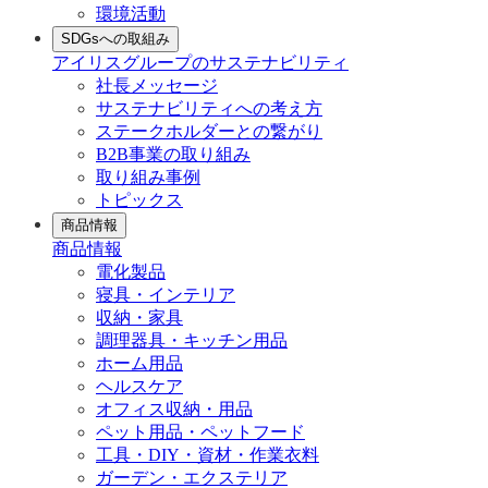
環境活動
SDGsへの取組み
アイリスグループのサステナビリティ
社長メッセージ
サステナビリティへの考え方
ステークホルダーとの繋がり
B2B事業の取り組み
取り組み事例
トピックス
商品情報
商品情報
電化製品
寝具・インテリア
収納・家具
調理器具・キッチン用品
ホーム用品
ヘルスケア
オフィス収納・用品
ペット用品・ペットフード
工具・DIY・資材・作業衣料
ガーデン・エクステリア