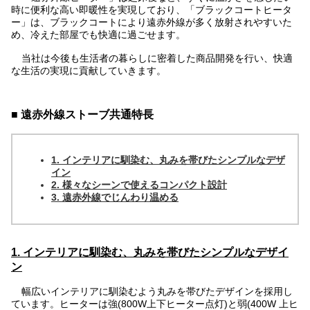
時に便利な高い即暖性を実現しており、「ブラックコートヒータ
ー」は、ブラックコートにより遠赤外線が多く放射されやすいた
め、冷えた部屋でも快適に過ごせます。
当社は今後も生活者の暮らしに密着した商品開発を行い、快適
な生活の実現に貢献していきます。
■ 遠赤外線ストーブ共通特長
1. インテリアに馴染む、丸みを帯びたシンプルなデザ
イン
2. 様々なシーンで使えるコンパクト設計
3. 遠赤外線でじんわり温める
1. インテリアに馴染む、丸みを帯びたシンプルなデザイ
ン
幅広いインテリアに馴染むよう丸みを帯びたデザインを採用し
ています。ヒーターは強(800W上下ヒーター点灯)と弱(400W 上ヒ