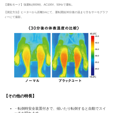
【運転モード】強運転(800W)、AC100V、50Hzで運転。
【測定方法】ヒーターから距離1mにて、運転開始30分後の温まり方をサーモグラフ
ィーにて撮影。
【その他の特長】
・転倒時安全装置付きで、傾いたり転倒すると自動でスイ
ッチが切れます。