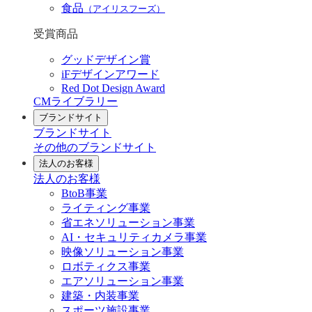
食品
（アイリスフーズ）
受賞商品
グッドデザイン賞
iFデザインアワード
Red Dot Design Award
CMライブラリー
ブランドサイト
ブランドサイト
その他のブランドサイト
法人のお客様
法人のお客様
BtoB事業
ライティング事業
省エネソリューション事業
AI・セキュリティカメラ事業
映像ソリューション事業
ロボティクス事業
エアソリューション事業
建築・内装事業
スポーツ施設事業