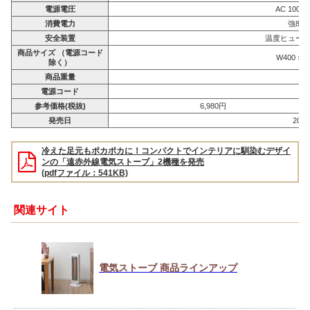
電源電圧
AC 100V
消費電力
強800
安全装置
温度ヒュー
商品サイズ （電源コード
W400 × D
除く）
商品重量
電源コード
参考価格(税抜)
6,980円
発売日
201
冷えた足元もポカポカに！コンパクトでインテリアに馴染むデザイ
ンの「遠赤外線電気ストーブ」2機種を発売
(pdfファイル：541KB)
関連サイト
電気ストーブ 商品ラインアップ