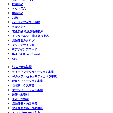
収納用品
ペット用品
園芸用品
お米
ハードオフィス・資材
ヘルスケア
電化製品 取扱説明書検索
インターネット通販 取扱商品
店舗什器カタログ
グッドデザイン賞
iFデザインアワード
Red Dot Design Award
CM
法人のお客様
ライティングソリューション事業
AIカメラ・セキュリティカメラ事業
映像ソリューション事業
ロボティクス事業
エアソリューション事業
建築内装資材
スポーツ施設
店舗什器・内装事業
アイリスグループの強み
エントリーシート入力