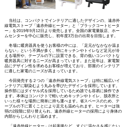
当社は、コンパクトでインテリアに適したデザインの、遠赤外
線電気ストーブ「遠赤外線ヒーター」と「ブラックコートヒータ
ー」を2019年9月12日より発売します。全国の家電量販店、ホー
ムセンターを中心に販売し、初年度3万台の出荷を目指します。
冬場に暖房器具を使うお客様の中には、「足元がなかなか温ま
らない」という不満が多く、特にキッチンやトイレなど足元が冷
える場所や、テーブルの下に設置できる、背の低いコンパクトな
暖房器具に対するニーズが高まっています。また近年は、家電製
品にデザイン性を求めるお客様が増えており、部屋のインテリア
に適した家電のニーズが高まっています。
今回発売する２つの「遠赤外線電気ストーブ」は特に幅広いイ
ンテリアに馴染むよう丸みを帯びたデザインを採用しています。
操作部にはダイヤル式を採用しているため誰でも容易に操作でき
ます。本体はコンパクトで軽いためキッチンやトイレ、脱衣所と
いった様々な場所に簡単に持ち運べます。省スペースのため、テ
ーブルの下に置くことにより足元も温められます。ヒーターは強
弱の2段階に切り替えられ、遠赤外線ヒーターの採用により身体の
内部からじんわりと温めます。
「遠赤外線ヒーター」は起床後など、すぐに温かさを感じたい