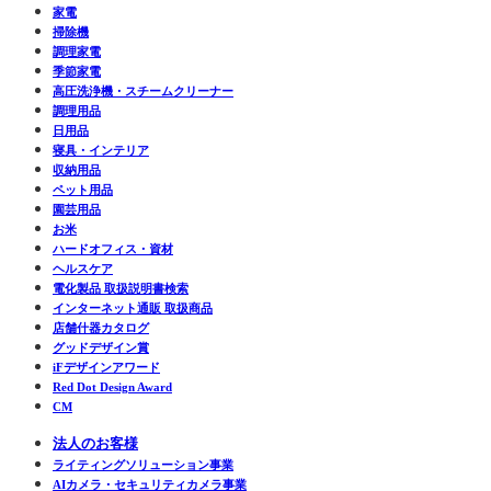
家電
掃除機
調理家電
季節家電
高圧洗浄機・スチームクリーナー
調理用品
日用品
寝具・インテリア
収納用品
ペット用品
園芸用品
お米
ハードオフィス・資材
ヘルスケア
電化製品 取扱説明書検索
インターネット通販 取扱商品
店舗什器カタログ
グッドデザイン賞
iFデザインアワード
Red Dot Design Award
CM
法人のお客様
ライティングソリューション事業
AIカメラ・セキュリティカメラ事業