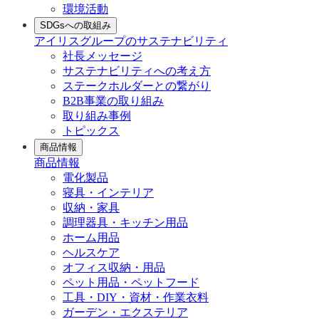
環境活動
SDGsへの取組み
アイリスグループのサステナビリティ
社長メッセージ
サステナビリティへの考え方
ステークホルダーとの繋がり
B2B事業の取り組み
取り組み事例
トピックス
商品情報
商品情報
電化製品
寝具・インテリア
収納・家具
調理器具・キッチン用品
ホーム用品
ヘルスケア
オフィス収納・用品
ペット用品・ペットフード
工具・DIY・資材・作業衣料
ガーデン・エクステリア