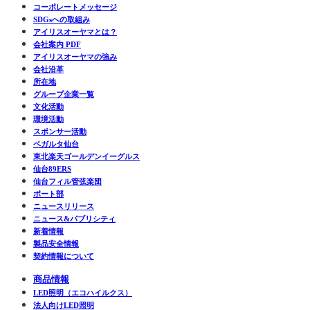
コーポレートメッセージ
SDGsへの取組み
アイリスオーヤマとは？
会社案内 PDF
アイリスオーヤマの強み
会社沿革
所在地
グループ企業一覧
文化活動
環境活動
スポンサー活動
ベガルタ仙台
東北楽天ゴールデンイーグルス
仙台89ERS
仙台フィル管弦楽団
ボート部
ニュースリリース
ニュース&パブリシティ
新着情報
製品安全情報
契約情報について
商品情報
LED照明（エコハイルクス）
法人向けLED照明