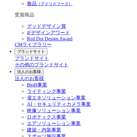
食品
（アイリスフーズ）
受賞商品
グッドデザイン賞
iFデザインアワード
Red Dot Design Award
CMライブラリー
ブランドサイト
ブランドサイト
その他のブランドサイト
法人のお客様
法人のお客様
BtoB事業
ライティング事業
省エネソリューション事業
AI・セキュリティカメラ事業
映像ソリューション事業
ロボティクス事業
エアソリューション事業
建築・内装事業
スポーツ施設事業