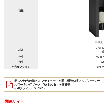
画像
※ 机とイ
パネル：
材質
透明
外寸
W986 × D
内寸
W900
別売オプション
拡張パー
新しい時代の働き方 プライベート空間で業務効率アップ パーソナ
ルワーキングブース「WeBooth」を新発売
(pdfファイル：346KB)
関連サイト