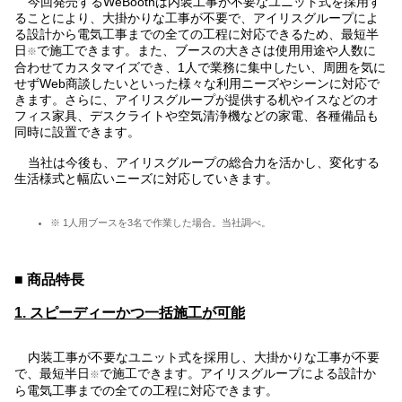
今回発売するWeBoothは内装工事が不要なユニット式を採用す
ることにより、大掛かりな工事が不要で、アイリスグループによ
る設計から電気工事までの全ての工程に対応できるため、最短半
日
で施工できます。また、ブースの大きさは使用用途や人数に
※
合わせてカスタマイズでき、1人で業務に集中したい、周囲を気に
せずWeb商談したいといった様々な利用ニーズやシーンに対応で
きます。さらに、アイリスグループが提供する机やイスなどのオ
フィス家具、デスクライトや空気清浄機などの家電、各種備品も
同時に設置できます。
当社は今後も、アイリスグループの総合力を活かし、変化する
生活様式と幅広いニーズに対応していきます。
※ 1人用ブースを3名で作業した場合。当社調べ。
■ 商品特長
1. スピーディーかつ一括施工が可能
内装工事が不要なユニット式を採用し、大掛かりな工事が不要
で、最短半日
で施工できます。アイリスグループによる設計か
※
ら電気工事までの全ての工程に対応できます。