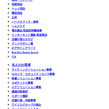
収納用品
ペット用品
園芸用品
お米
ハードオフィス・資材
ヘルスケア
電化製品 取扱説明書検索
インターネット通販 取扱商品
店舗什器カタログ
グッドデザイン賞
iFデザインアワード
Red Dot Design Award
CM
法人のお客様
ライティングソリューション事業
AIカメラ・セキュリティカメラ事業
映像ソリューション事業
ロボティクス事業
エアソリューション事業
建築内装資材
スポーツ施設
店舗什器・内装事業
アイリスグループの強み