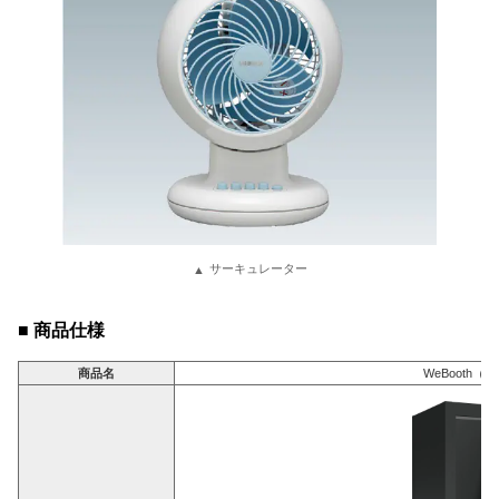
サーキュレーター
■ 商品仕様
商品名
WeBooth