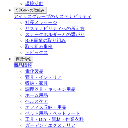
環境活動
SDGsへの取組み
アイリスグループのサステナビリティ
社長メッセージ
サステナビリティへの考え方
ステークホルダーとの繋がり
B2B事業の取り組み
取り組み事例
トピックス
商品情報
商品情報
電化製品
寝具・インテリア
収納・家具
調理器具・キッチン用品
ホーム用品
ヘルスケア
オフィス収納・用品
ペット用品・ペットフード
工具・DIY・資材・作業衣料
ガーデン・エクステリア