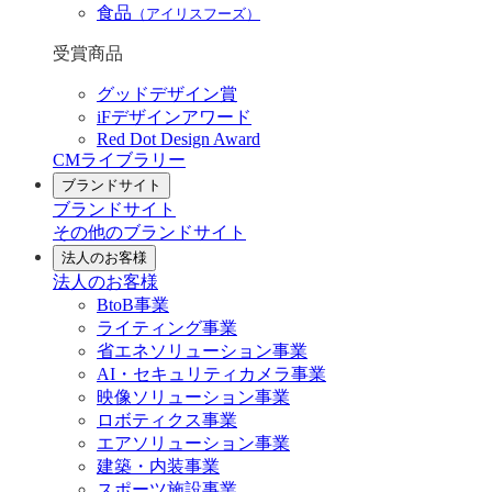
食品
（アイリスフーズ）
受賞商品
グッドデザイン賞
iFデザインアワード
Red Dot Design Award
CMライブラリー
ブランドサイト
ブランドサイト
その他のブランドサイト
法人のお客様
法人のお客様
BtoB事業
ライティング事業
省エネソリューション事業
AI・セキュリティカメラ事業
映像ソリューション事業
ロボティクス事業
エアソリューション事業
建築・内装事業
スポーツ施設事業