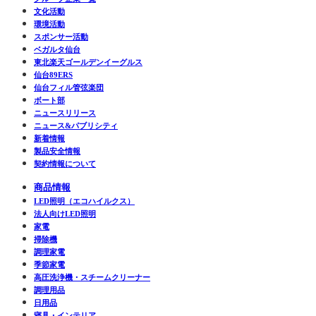
文化活動
環境活動
スポンサー活動
ベガルタ仙台
東北楽天ゴールデンイーグルス
仙台89ERS
仙台フィル管弦楽団
ボート部
ニュースリリース
ニュース&パブリシティ
新着情報
製品安全情報
契約情報について
商品情報
LED照明（エコハイルクス）
法人向けLED照明
家電
掃除機
調理家電
季節家電
高圧洗浄機・スチームクリーナー
調理用品
日用品
寝具・インテリア