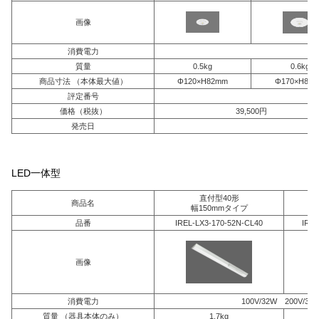
画像
消費電力
10
質量
0.5kg
0.6kg
商品寸法 （本体最大値）
Φ120×H82mm
Φ170×H82
評定番号
価格（税抜）
39,500円
発売日
LED一体型
直付型40形
商品名
幅150mmタイプ
品番
IREL-LX3-170-52N-CL40
IREL
画像
消費電力
100V/32W 200V/31.
質量 （器具本体のみ）
1.7kg