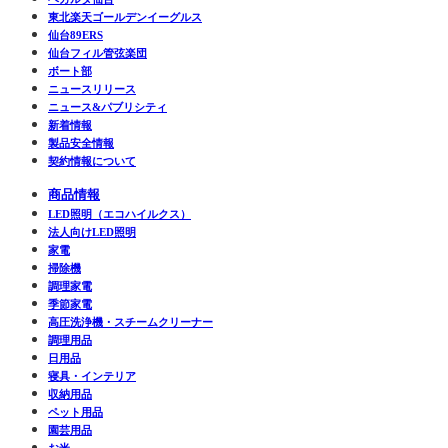
東北楽天ゴールデンイーグルス
仙台89ERS
仙台フィル管弦楽団
ボート部
ニュースリリース
ニュース&パブリシティ
新着情報
製品安全情報
契約情報について
商品情報
LED照明（エコハイルクス）
法人向けLED照明
家電
掃除機
調理家電
季節家電
高圧洗浄機・スチームクリーナー
調理用品
日用品
寝具・インテリア
収納用品
ペット用品
園芸用品