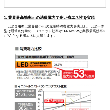
1. 業界最高効率
の消費電力で高い省エネ性を実現
※1
LED専用型は業界最小
の充電時消費電力を実現し、LED一体
※1
型は通常点灯時のLEDユニット効率が166.6lm/Wと業界最高効率
※
でさらなる省エネに貢献します。
1