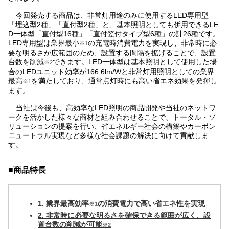
今回発売する商品は、非常灯用途のみに使用するLED専用型
「埋込型2種」「直付型2種」と、基本照明としても併用できるLE
D一体型「直付型16種」「直付笠付タイプ型6種」の計26種です。
LED専用型は業界最小
の充電時消費電力を実現し、非常時に必
※1
要な明るさが広範囲のため、設置する間隔を拡げることで、設置
台数を削減
できます。LED一体型は基本照明として使用した場
※2
合のLEDユニット効率が166.6lm/Wと非常灯用照明としての業界
最高
を満たしており、通常点灯時にも高い省エネ効果を発揮し
※1
ます。
当社は今後も、高効率なLED照明の商品開発や当社のネットワ
ークを活かした様々な商材と組み合わせることで、トータル・ソ
リューションの提案を行い、省エネルギー社会の構築やカーボン
ニュートラル実現など多様な社会課題の解決に向けて貢献しま
す。
■商品特長
1. 業界最高効率
の消費電力で高い省エネ性を実現
※1
2. 非常時に必要な明るさを確保できる範囲が広く、設
置台数の削減が可能
※2