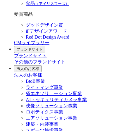
食品
（アイリスフーズ）
受賞商品
グッドデザイン賞
iFデザインアワード
Red Dot Design Award
CMライブラリー
ブランドサイト
ブランドサイト
その他のブランドサイト
法人のお客様
法人のお客様
BtoB事業
ライティング事業
省エネソリューション事業
AI・セキュリティカメラ事業
映像ソリューション事業
ロボティクス事業
エアソリューション事業
建築・内装事業
スポーツ施設事業