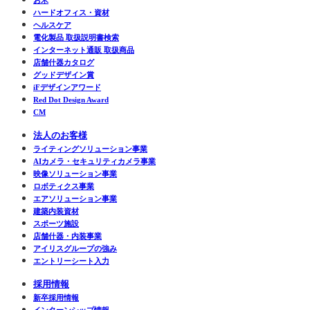
お米
ハードオフィス・資材
ヘルスケア
電化製品 取扱説明書検索
インターネット通販 取扱商品
店舗什器カタログ
グッドデザイン賞
iFデザインアワード
Red Dot Design Award
CM
法人のお客様
ライティングソリューション事業
AIカメラ・セキュリティカメラ事業
映像ソリューション事業
ロボティクス事業
エアソリューション事業
建築内装資材
スポーツ施設
店舗什器・内装事業
アイリスグループの強み
エントリーシート入力
採用情報
新卒採用情報