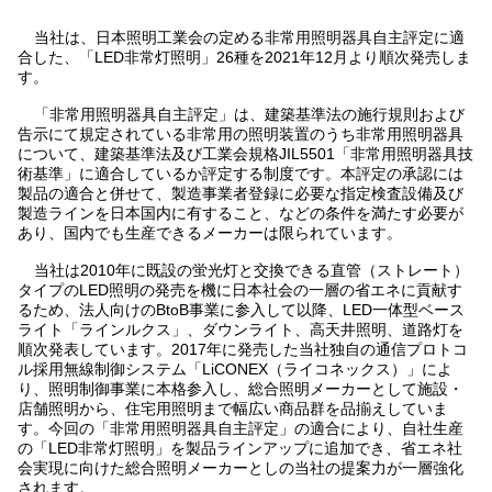
当社は、日本照明工業会の定める非常用照明器具自主評定に適
合した、「LED非常灯照明」26種を2021年12月より順次発売しま
す。
「非常用照明器具自主評定」は、建築基準法の施行規則および
告示にて規定されている非常用の照明装置のうち非常用照明器具
について、建築基準法及び工業会規格JIL5501「非常用照明器具技
術基準」に適合しているか評定する制度です。本評定の承認には
製品の適合と併せて、製造事業者登録に必要な指定検査設備及び
製造ラインを日本国内に有すること、などの条件を満たす必要が
あり、国内でも生産できるメーカーは限られています。
当社は2010年に既設の蛍光灯と交換できる直管（ストレート）
タイプのLED照明の発売を機に日本社会の一層の省エネに貢献す
るため、法人向けのBtoB事業に参入して以降、LED一体型ベース
ライト「ラインルクス」、ダウンライト、高天井照明、道路灯を
順次発表しています。2017年に発売した当社独自の通信プロトコ
ル採用無線制御システム「LiCONEX（ライコネックス）」によ
り、照明制御事業に本格参入し、総合照明メーカーとして施設・
店舗照明から、住宅用照明まで幅広い商品群を品揃えしていま
す。今回の「非常用照明器具自主評定」の適合により、自社生産
の「LED非常灯照明」を製品ラインアップに追加でき、省エネ社
会実現に向けた総合照明メーカーとしの当社の提案力が一層強化
されます。