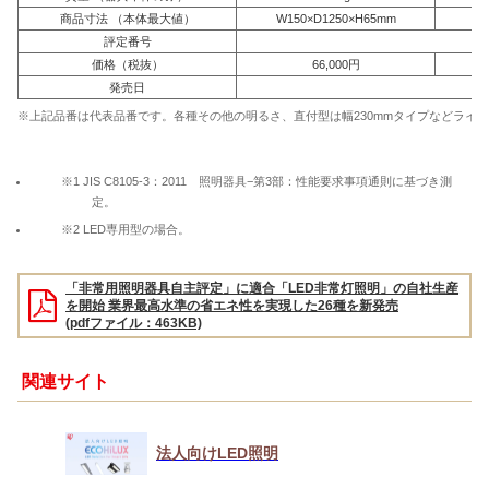
商品寸法 （本体最大値）
W150×D1250×H65mm
W
評定番号
価格（税抜）
66,000円
発売日
※上記品番は代表品番です。各種その他の明るさ、直付型は幅230mmタイプなどライ
※1 JIS C8105-3：2011 照明器具−第3部：性能要求事項通則に基づき測
定。
※2 LED専用型の場合。
「非常用照明器具自主評定」に適合「LED非常灯照明」の自社生産
を開始 業界最高水準の省エネ性を実現した26種を新発売
(pdfファイル：463KB)
関連サイト
法人向けLED照明