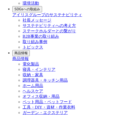
環境活動
SDGsへの取組み
アイリスグループのサステナビリティ
社長メッセージ
サステナビリティへの考え方
ステークホルダーとの繋がり
B2B事業の取り組み
取り組み事例
トピックス
商品情報
商品情報
電化製品
寝具・インテリア
収納・家具
調理器具・キッチン用品
ホーム用品
ヘルスケア
オフィス収納・用品
ペット用品・ペットフード
工具・DIY・資材・作業衣料
ガーデン・エクステリア