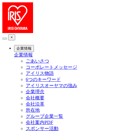
×
企業情報
企業情報
ごあいさつ
コーポレートメッセージ
アイリス物語
6つのキーワード
アイリスオーヤマの強み
企業理念
会社概要
会社沿革
所在地
グループ企業一覧
会社案内PDF
スポンサー活動