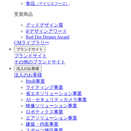
食品
（アイリスフーズ）
受賞商品
グッドデザイン賞
iFデザインアワード
Red Dot Design Award
CMライブラリー
ブランドサイト
ブランドサイト
その他のブランドサイト
法人のお客様
法人のお客様
BtoB事業
ライティング事業
省エネソリューション事業
AI・セキュリティカメラ事業
映像ソリューション事業
ロボティクス事業
エアソリューション事業
建築・内装事業
スポーツ施設事業