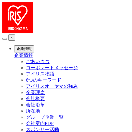
×
企業情報
企業情報
ごあいさつ
コーポレートメッセージ
アイリス物語
6つのキーワード
アイリスオーヤマの強み
企業理念
会社概要
会社沿革
所在地
グループ企業一覧
会社案内PDF
スポンサー活動