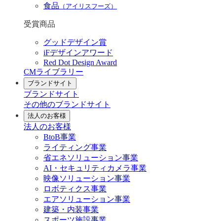
食品
（アイリスフーズ）
受賞商品
グッドデザイン賞
iFデザインアワード
Red Dot Design Award
CMライブラリー
ブランドサイト
ブランドサイト
その他のブランドサイト
法人のお客様
法人のお客様
BtoB事業
ライティング事業
省エネソリューション事業
AI・セキュリティカメラ事業
映像ソリューション事業
ロボティクス事業
エアソリューション事業
建築・内装事業
スポーツ施設事業