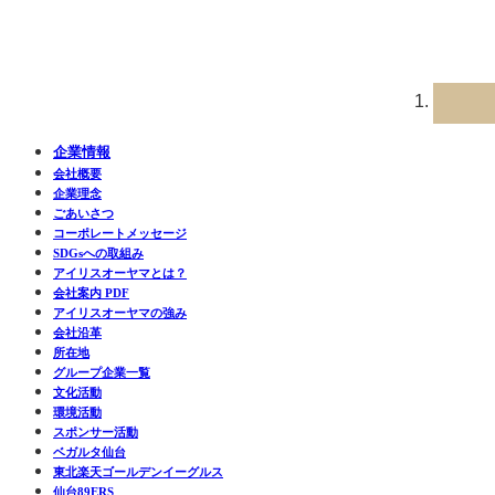
企業情報
会社概要
企業理念
ごあいさつ
コーポレートメッセージ
SDGsへの取組み
アイリスオーヤマとは？
会社案内 PDF
アイリスオーヤマの強み
会社沿革
所在地
グループ企業一覧
文化活動
環境活動
スポンサー活動
ベガルタ仙台
東北楽天ゴールデンイーグルス
仙台89ERS