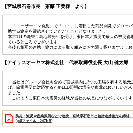
【宮城県石巻市長 齋藤 正美様 より】
「ユーザーイン発想」で「コト」に着目した商品開発でグローバ
携する協定を締結させていただくこととなりました。
本年1月の能登半島地震発生を受け、東日本大震災で最大の被災都
ているところでございます。
今後も相互の連携・協力による取り組みにお力添え賜りますようお
【アイリスオーヤマ株式会社 代表取締役会長 大山 健太郎
当社はグループ会社も含めて宮城県内に3つの工場を有する地元
げ、節電需要に対応するためLED照明の増産や東北のおいしいお
ました。
このように東日本大震災の経験が当社の成長につながっています
防災・減災や産業振興などで連携 宮城県石巻市と包括連携協定を締結 
(pdfファイル：247KB)