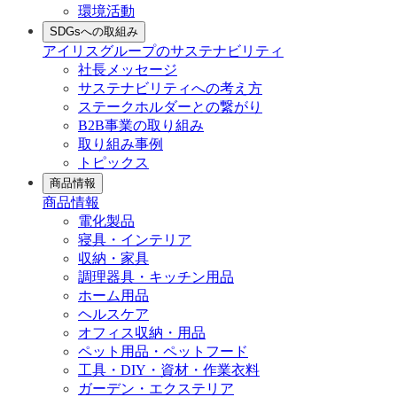
環境活動
SDGsへの取組み
アイリスグループのサステナビリティ
社長メッセージ
サステナビリティへの考え方
ステークホルダーとの繋がり
B2B事業の取り組み
取り組み事例
トピックス
商品情報
商品情報
電化製品
寝具・インテリア
収納・家具
調理器具・キッチン用品
ホーム用品
ヘルスケア
オフィス収納・用品
ペット用品・ペットフード
工具・DIY・資材・作業衣料
ガーデン・エクステリア