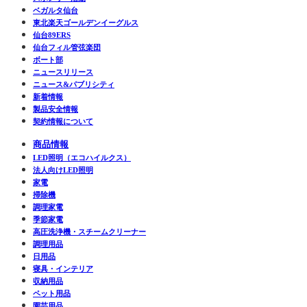
ベガルタ仙台
東北楽天ゴールデンイーグルス
仙台89ERS
仙台フィル管弦楽団
ボート部
ニュースリリース
ニュース&パブリシティ
新着情報
製品安全情報
契約情報について
商品情報
LED照明（エコハイルクス）
法人向けLED照明
家電
掃除機
調理家電
季節家電
高圧洗浄機・スチームクリーナー
調理用品
日用品
寝具・インテリア
収納用品
ペット用品
園芸用品