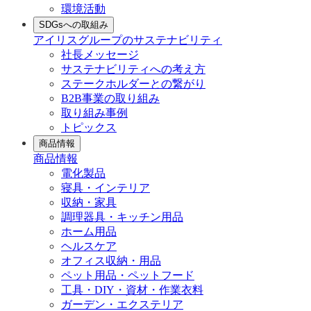
環境活動
SDGsへの取組み
アイリスグループのサステナビリティ
社長メッセージ
サステナビリティへの考え方
ステークホルダーとの繋がり
B2B事業の取り組み
取り組み事例
トピックス
商品情報
商品情報
電化製品
寝具・インテリア
収納・家具
調理器具・キッチン用品
ホーム用品
ヘルスケア
オフィス収納・用品
ペット用品・ペットフード
工具・DIY・資材・作業衣料
ガーデン・エクステリア