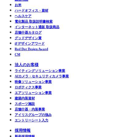
お米
ハードオフィス・資材
ヘルスケア
電化製品 取扱説明書検索
インターネット通販 取扱商品
店舗什器カタログ
グッドデザイン賞
iFデザインアワード
Red Dot Design Award
CM
法人のお客様
ライティングソリューション事業
AIカメラ・セキュリティカメラ事業
映像ソリューション事業
ロボティクス事業
エアソリューション事業
建築内装資材
スポーツ施設
店舗什器・内装事業
アイリスグループの強み
エントリーシート入力
採用情報
新卒採用情報