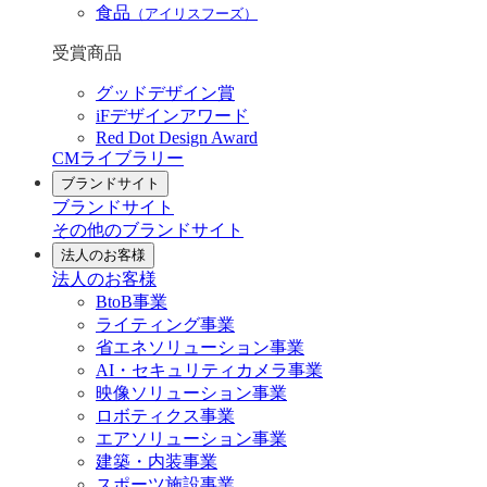
食品
（アイリスフーズ）
受賞商品
グッドデザイン賞
iFデザインアワード
Red Dot Design Award
CMライブラリー
ブランドサイト
ブランドサイト
その他のブランドサイト
法人のお客様
法人のお客様
BtoB事業
ライティング事業
省エネソリューション事業
AI・セキュリティカメラ事業
映像ソリューション事業
ロボティクス事業
エアソリューション事業
建築・内装事業
スポーツ施設事業