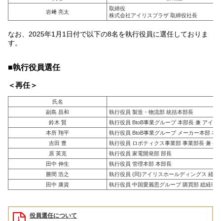
取締役
岩﨑 亮太
株式会社アイリスプラザ 取締役社長
なお、2025年1月1日付で以下の8名を執行役員に選任しておりま
す。
■執行役員選任
＜再任＞
氏名
副島 昌和
執行役員 製造・物流部 統括本部長
鈴木 賢
執行役員 BtoB事業グループ 本部長 兼 アイリ
本所 翔平
執行役員 BtoB事業グループ メーカー本部 本部
吉田 豊
執行役員 ロボティクス事業部 事業部長 兼 (株
原 英克
執行役員 家電開発部 部長
田中 伸生
執行役員 管理本部 本部長
勝間 浩之
執行役員 (同)アイリスホールディングス 経営企画本
田中 康資
執行役員 中国愛麗思グループ 購買部 総経理
役員選任について