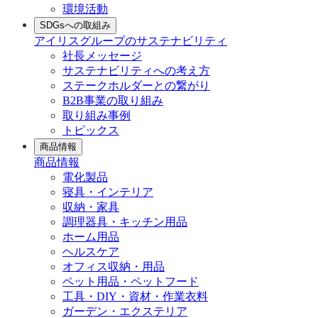
環境活動
SDGsへの取組み
アイリスグループのサステナビリティ
社長メッセージ
サステナビリティへの考え方
ステークホルダーとの繋がり
B2B事業の取り組み
取り組み事例
トピックス
商品情報
商品情報
電化製品
寝具・インテリア
収納・家具
調理器具・キッチン用品
ホーム用品
ヘルスケア
オフィス収納・用品
ペット用品・ペットフード
工具・DIY・資材・作業衣料
ガーデン・エクステリア