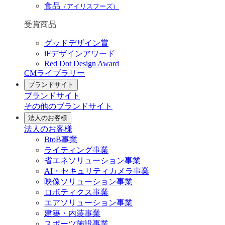
食品
（アイリスフーズ）
受賞商品
グッドデザイン賞
iFデザインアワード
Red Dot Design Award
CMライブラリー
ブランドサイト
ブランドサイト
その他のブランドサイト
法人のお客様
法人のお客様
BtoB事業
ライティング事業
省エネソリューション事業
AI・セキュリティカメラ事業
映像ソリューション事業
ロボティクス事業
エアソリューション事業
建築・内装事業
スポーツ施設事業