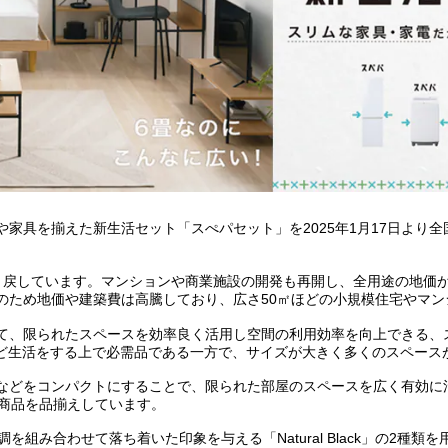
家具を揃えた新生活セット「スぺパセット」を2025年1月17日より
戻しています。マンションや商業施設の開発も再開し、全用途の地価が
のため地価や建築費は高騰しており、広さ50㎡ほどの小規模住宅やマン
て、限られたスペースを効率良く活用し空間の利用効率を向上できる、
ど生活をする上で必需品である一方で、サイズが大きく多くのスペース
などをコンパクトにすることで、限られた部屋のスペースを広く有効に
商品を品揃えしています。
と木目調を組み合わせて落ち着いた印象を与える「Natural Black」