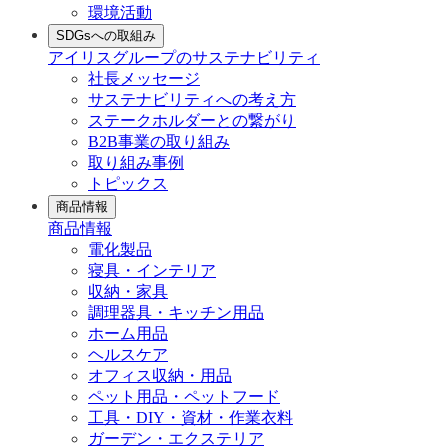
環境活動
SDGsへの取組み
アイリスグループのサステナビリティ
社長メッセージ
サステナビリティへの考え方
ステークホルダーとの繋がり
B2B事業の取り組み
取り組み事例
トピックス
商品情報
商品情報
電化製品
寝具・インテリア
収納・家具
調理器具・キッチン用品
ホーム用品
ヘルスケア
オフィス収納・用品
ペット用品・ペットフード
工具・DIY・資材・作業衣料
ガーデン・エクステリア