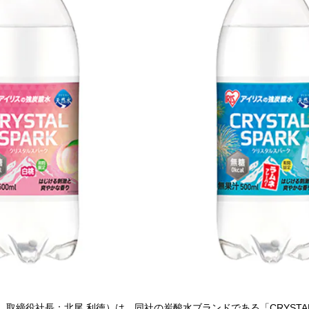
役社長：北尾 利徳）は、同社の炭酸水ブランドである「CRYSTAL S