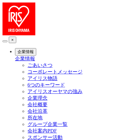
×
企業情報
企業情報
ごあいさつ
コーポレートメッセージ
アイリス物語
6つのキーワード
アイリスオーヤマの強み
企業理念
会社概要
会社沿革
所在地
グループ企業一覧
会社案内PDF
スポンサー活動