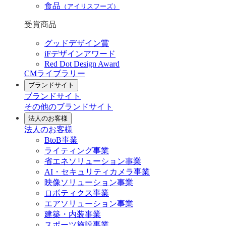
食品
（アイリスフーズ）
受賞商品
グッドデザイン賞
iFデザインアワード
Red Dot Design Award
CMライブラリー
ブランドサイト
ブランドサイト
その他のブランドサイト
法人のお客様
法人のお客様
BtoB事業
ライティング事業
省エネソリューション事業
AI・セキュリティカメラ事業
映像ソリューション事業
ロボティクス事業
エアソリューション事業
建築・内装事業
スポーツ施設事業