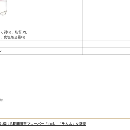
ぱく質0g、脂質0g、
）、食塩相当量0g
ン
開始。
春夏を感じる期間限定フレーバー「白桃」「ラムネ」を発売