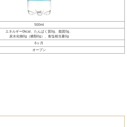
500ml
エネルギー0kcal、たんぱく質0g、脂質0g、
炭水化物0g（糖類0g）、食塩相当量0g
6ヶ月
オープン