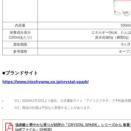
内容量
500ml
栄養成分表示
エネルギー0kcal、たん
(100mlあたり)
炭水化物0g（糖類0g
賞味期限
6ヶ月
参考価格
オープ
■ブランドサイト
https://www.irisohyama.co.jp/crystal-spark/
※1：2025年2月10日より順次、公式通販サイト「アイリスプラザ」で予約販売
※2：商品の仕様は予告なく変更することがあります。
強炭酸と華やかな香りが好評の「CRYSTAL SPARK」シリーズから 
(pdfファイル：154KB)