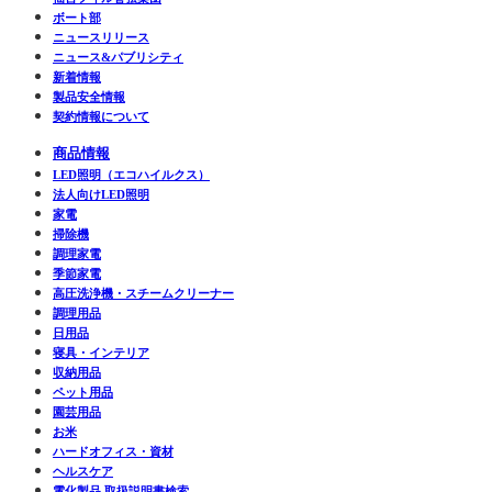
ボート部
ニュースリリース
ニュース&パブリシティ
新着情報
製品安全情報
契約情報について
商品情報
LED照明（エコハイルクス）
法人向けLED照明
家電
掃除機
調理家電
季節家電
高圧洗浄機・スチームクリーナー
調理用品
日用品
寝具・インテリア
収納用品
ペット用品
園芸用品
お米
ハードオフィス・資材
ヘルスケア
電化製品 取扱説明書検索