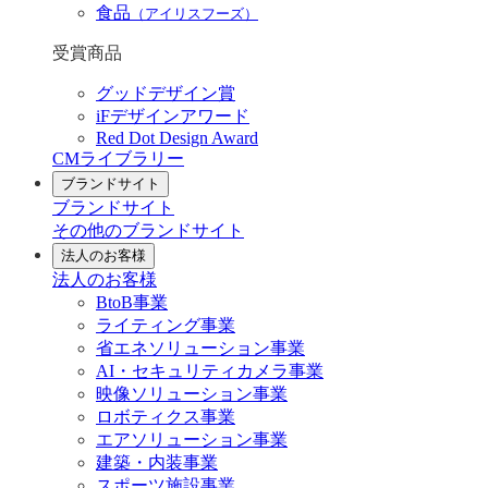
食品
（アイリスフーズ）
受賞商品
グッドデザイン賞
iFデザインアワード
Red Dot Design Award
CMライブラリー
ブランドサイト
ブランドサイト
その他のブランドサイト
法人のお客様
法人のお客様
BtoB事業
ライティング事業
省エネソリューション事業
AI・セキュリティカメラ事業
映像ソリューション事業
ロボティクス事業
エアソリューション事業
建築・内装事業
スポーツ施設事業