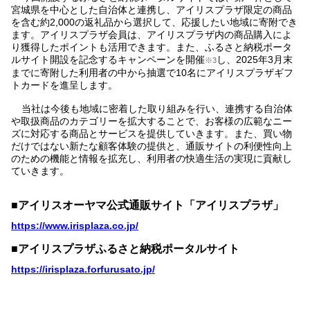
宮城県を中心とした自治体と連携し、アイリスプラザ限定の商品
を含む約2,000の返礼品から選択して、応援したい地域に寄附でき
ます。アイリスプラザ会員は、アイリスプラザ内の商品購入によ
り獲得したポイントも活用できます。また、ふるさと納税ポータ
ルサイト開設を記念するキャンペーンを開催
し、2025年3月末
※3
までに寄附した利用者の中から抽選で10名にアイリスプラザギフ
トカードを進呈します。
当社は今後も地域に密着した取り組みを行い、連携する自治体
や取扱商品のカテゴリーを拡大することで、お客様の広範なニー
ズに対応する商品とサービスを提供していきます。また、買い物
だけではない新たな顧客体験の提供と、通販サイトの利便性向上
のための機能と情報を拡充し、利用者の快適生活の実現に貢献し
ていきます。
■アイリスオーヤマ公式通販サイト「アイリスプラザ」
https://www.irisplaza.co.jp/
■アイリスプラザふるさと納税ポータルサイト
https://irisplaza.forfurusato.jp/