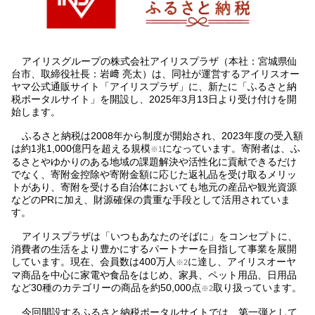
アイリスグループの株式会社アイリスプラザ（本社：宮城県仙
台市、取締役社長：岩﨑 亮太）は、同社が運営するアイリスオー
ヤマ公式通販サイト「アイリスプラザ」に、新たに「ふるさと納
税ポータルサイト」を開設し、2025年3月13日より受け付けを開
始します。
ふるさと納税は2008年から制度が開始され、2023年度の受入額
は約1兆1,000億円を超える規模
になっています。寄附者は、ふ
※1
るさとやゆかりのある地域の課題解決や活性化に貢献できるだけ
でなく、寄附金控除や寄附金額に応じた返礼品を受け取るメリッ
トがあり、寄附を受ける自治体においても地元の産品や観光資源
などのPRに加え、財源確保の貴重な手段として活用されていま
す。
アイリスプラザは「いつもあなたのそばに」をコンセプトに、
消費者の生活をより豊かにするパートナーを目指して事業を展開
しています。現在、会員数は400万人
に達し、アイリスオーヤ
※2
マ商品を中心に家電や食品をはじめ、家具、ペット用品、日用品
など30種のカテゴリーの商品を約50,000点
取り扱っています。
※2
今回開設するふるさと納税ポータルサイトでは、第一弾として