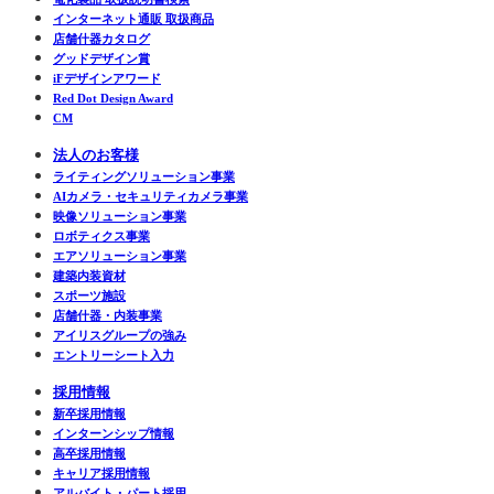
インターネット通販 取扱商品
店舗什器カタログ
グッドデザイン賞
iFデザインアワード
Red Dot Design Award
CM
法人のお客様
ライティングソリューション事業
AIカメラ・セキュリティカメラ事業
映像ソリューション事業
ロボティクス事業
エアソリューション事業
建築内装資材
スポーツ施設
店舗什器・内装事業
アイリスグループの強み
エントリーシート入力
採用情報
新卒採用情報
インターンシップ情報
高卒採用情報
キャリア採用情報
アルバイト・パート採用