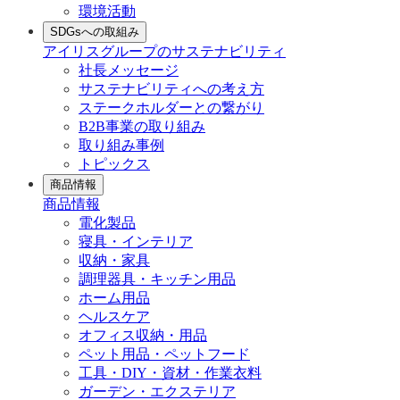
環境活動
SDGsへの取組み
アイリスグループのサステナビリティ
社長メッセージ
サステナビリティへの考え方
ステークホルダーとの繋がり
B2B事業の取り組み
取り組み事例
トピックス
商品情報
商品情報
電化製品
寝具・インテリア
収納・家具
調理器具・キッチン用品
ホーム用品
ヘルスケア
オフィス収納・用品
ペット用品・ペットフード
工具・DIY・資材・作業衣料
ガーデン・エクステリア